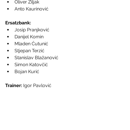
Oliver Žiljak
Anto Kaurinović
Ersatzbank:
Josip Pranjković
Danijel Komin
Mladen Ćutunić
Stjepan Terzić
Stanislav Blažanović
Simon Katovčić
Bojan Kurić
Trainer:
 Igor Pavlović