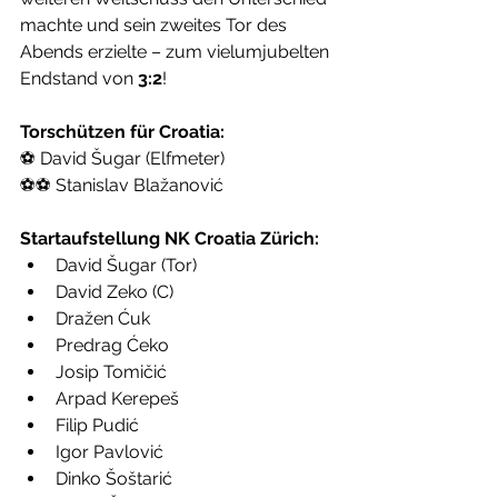
machte und sein zweites Tor des 
Abends erzielte – zum vielumjubelten 
Endstand von 
3:2
!
Torschützen für Croatia:
⚽ David Šugar (Elfmeter)
⚽⚽ Stanislav Blažanović
Startaufstellung NK Croatia Zürich:
David Šugar (Tor)
David Zeko (C)
Dražen Ćuk
Predrag Ćeko
Josip Tomičić
Arpad Kerepeš
Filip Pudić
Igor Pavlović
Dinko Šoštarić