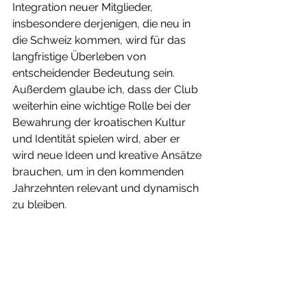
Integration neuer Mitglieder, 
insbesondere derjenigen, die neu in 
die Schweiz kommen, wird für das 
langfristige Überleben von 
entscheidender Bedeutung sein. 
Außerdem glaube ich, dass der Club 
weiterhin eine wichtige Rolle bei der 
Bewahrung der kroatischen Kultur 
und Identität spielen wird, aber er 
wird neue Ideen und kreative Ansätze 
brauchen, um in den kommenden 
Jahrzehnten relevant und dynamisch 
zu bleiben.
HRVATI.CH
:
 Welchen Wert hat NK 
Croatia Zurich für Ihr Leben gebracht?
Roman Tomić:
 NK Croatia Zurich hat 
mir eine unschätzbare Erfahrung von 
Zusammengehörigkeit, Freundschaft 