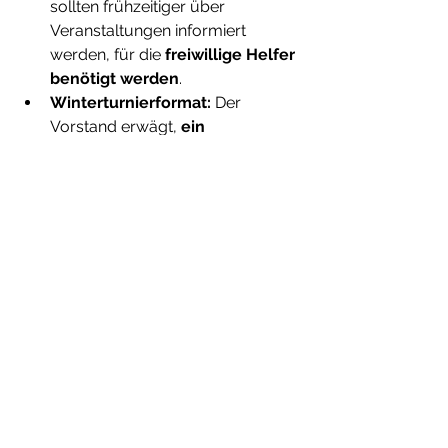
sollten frühzeitiger über 
Veranstaltungen informiert 
werden, für die 
freiwillige Helfer 
benötigt werden
.
Winterturnierformat:
 Der 
Vorstand erwägt, 
ein 
Juniorenturnier am 
Samstagvormittag
 zu 
organisieren. Ein Mitglied ist 
jedoch der Meinung, dass der 
Schwerpunkt weiterhin auf dem 
Turnier für Aktive
 liegen sollte, 
da dieses für Zuschauer 
attraktiver sei.
Fazit
Die Generalversammlung wurde in 
konstruktiver 
Atmosphäre
 abgeschlossen, mit 