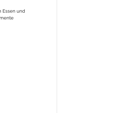
m Essen und 
omente 