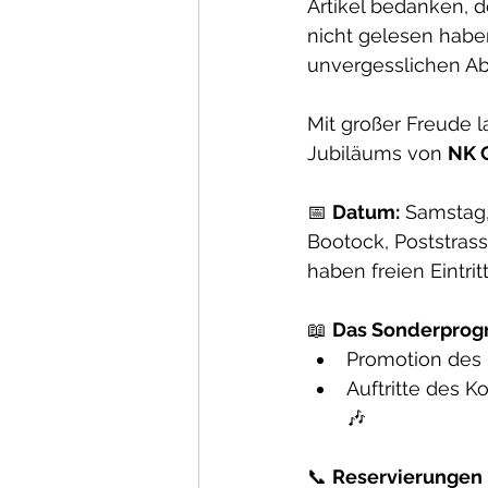
Artikel bedanken, d
nicht gelesen haben
unvergesslichen A
Mit großer Freude la
Jubiläums von 
NK C
📅 
Datum:
 Samstag,
Bootock, Poststras
haben freien Eintritt
📖 
Das Sonderprog
Promotion des 
Auftritte des K
🎶
📞 
Reservierungen 