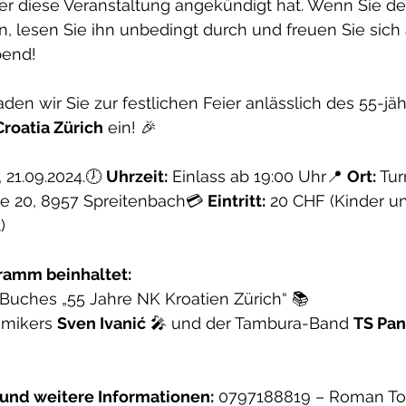
er diese Veranstaltung angekündigt hat. Wenn Sie den
, lesen Sie ihn unbedingt durch und freuen Sie sich 
bend!
den wir Sie zur festlichen Feier anlässlich des 55-jäh
roatia Zürich
 ein! 🎉
 21.09.2024.🕖 
Uhrzeit:
 Einlass ab 19:00 Uhr📍 
Ort:
 Tur
se 20, 8957 Spreitenbach💳 
Eintritt:
 20 CHF (Kinder un
)
ramm beinhaltet:
Buches „55 Jahre NK Kroatien Zürich“ 📚
omikers 
Sven Ivanić
 🎤 und der Tambura-Band 
TS Pan
und weitere Informationen:
 0797188819 – Roman T