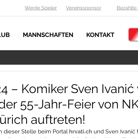
Werde Spieler
Vereinssponsor
Bezahlte 
LUB
MANNSCHAFTEN
KONTAKT
24 – Komiker Sven Ivanić
 der 55-Jahr-Feier von N
ürich auftreten!
dieser Stelle beim Portal 
hrvati.ch
 und Sven Ivanić 