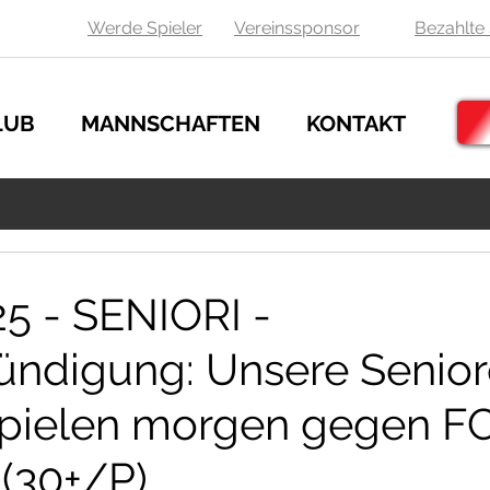
Werde Spieler
Vereinssponsor
Bezahlte 
LUB
MANNSCHAFTEN
KONTAKT
25 - SENIORI -
ündigung: Unsere Senio
spielen morgen gegen F
(30+/P)