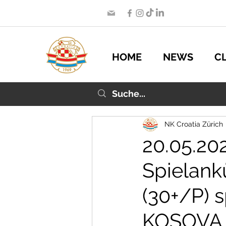
HOME
NEWS
C
NK Croatia Zürich
20.05.20
Spielank
(30+/P) 
KOSOVA 