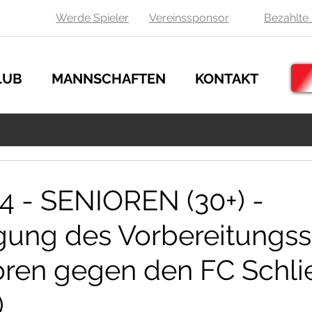
Werde Spieler
Vereinssponsor
Bezahlte 
LUB
MANNSCHAFTEN
KONTAKT
24 - SENIOREN (30+) -
ung des Vorbereitungss
oren gegen den FC Schli
)