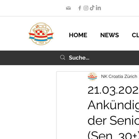
HOME
NEWS
C
NK Croatia Zürich
21.03.20
Ankündig
der Seni
(Sen. 30+