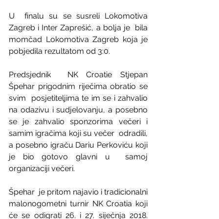
U  finalu su se susreli Lokomotiva 
Zagreb i Inter Zaprešić, a bolja je  bila 
momčad Lokomotiva Zagreb koja je 
pobjedila rezultatom od 3:0.
Predsjednik  NK Croatie Stjepan 
Špehar prigodnim riječima obratio se 
svim  posjetiteljima te im se i zahvalio 
na odazivu i sudjelovanju, a posebno  
se je zahvalio sponzorima večeri i 
samim igračima koji su večer  odradili, 
a posebno igraču Dariu Perkoviću koji 
je bio gotovo glavni u  samoj 
organizaciji večeri.
Špehar  je pritom najavio i tradicionalni 
malonogometni turnir NK Croatia koji  
će se odigrati 26. i 27. siječnja 2018. 