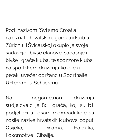
Pod  nazivom “Svi smo Croatia” 
najoznatiji hrvatski nogometni klub u 
Zürichu  i Švicarskoj okupio je svoje 
sadašnje i bivše članove, sadašnje i 
bivše  igrače kluba, te sponzore kluba 
na sportskom druženju koje je u 
petak  uvečer održano u Sporthalle 
Unterrohr u Schlierenu.
Na  nogometnom druženju 
sudjelovalo je 80. igrača, koji su bili 
podjeljeni u  osam momčadi koje su 
nosile nazive hrvatskih klubova poput: 
Osijeka,  Dinama, Hajduka, 
Lokomotive i Cibalije.