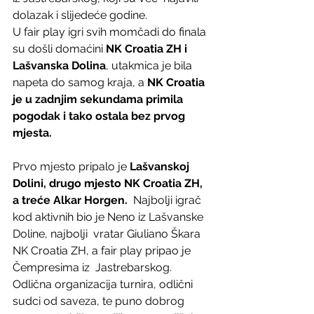
dolazak i slijedeće godine.
U fair play igri svih momčadi do finala 
su došli domaćini 
NK Croatia ZH i 
Lašvanska Dolina
, utakmica je bila 
napeta do samog kraja, a 
NK Croatia 
je u zadnjim sekundama primila 
pogodak i tako ostala bez prvog 
mjesta.
Prvo mjesto pripalo je 
Lašvanskoj 
Dolini, drugo mjesto NK Croatia ZH, 
a treće Alkar Horgen.
  Najbolji igrač 
kod aktivnih bio je Neno iz Lašvanske 
Doline, najbolji  vratar Giuliano Škara 
NK Croatia ZH, a fair play pripao je 
Čempresima iz  Jastrebarskog.
Odlična organizacija turnira, odlični 
sudci od saveza, te puno dobrog  