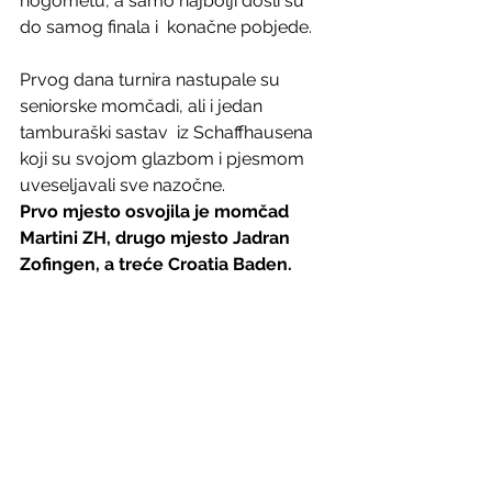
nogometu, a samo najbolji došli su 
do samog finala i  konačne pobjede.
Prvog dana turnira nastupale su 
seniorske momčadi, ali i jedan  
tamburaški sastav  iz Schaffhausena 
koji su svojom glazbom i pjesmom  
uveseljavali sve nazočne.
Prvo mjesto osvojila je momčad 
Martini ZH, drugo mjesto Jadran 
Zofingen, a treće Croatia Baden.