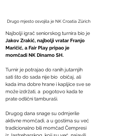
Drugo mjesto osvojila je NK Croatia Zürich
Najbolji igrač seniorskog turnira bio je 
Jakov Zrakić, najbolji vratar Franjo 
Maričić, a Fair Play pripao je 
momčadi NK Dinamo SH.
Turnir je potrajao do ranih jutarnjih 
sati što do sada nije bio  običaj, ali 
kada ima dobre hrane i kapljice sve se 
može izdržati, a  pogotovo kada te 
prate odlični tamburaši.
Drugog dana snage su odmjerile 
aktivne momčadi, a u gostima su već  
tradicionalno bili momčad Čempresi 
iz Jastrebarskog, koji su već  najavili 