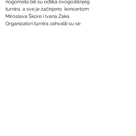
nogometa bili su odlika ovogodišnjeg 
turnira, a sve je začinjeno  koncertom 
Miroslava Škore i Ivana Zaka.
Organizatori turnira zahvalili su se 
svim momčadima na odazivu i svima 
koji su pomogli da se ovaj turnir održi 
na ovakvom nivou.
Ivan Barišić