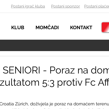
Postani igrač kluba
Postani sponzor
Postani
plaće
KLUB
MOMČADI
KONTAKT
 - SENIORI - Poraz na d
zultatom 5:3 protiv Fc Af
oatia Zürich, doživjela je poraz na domaćem terenu