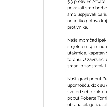
5:3 protiv Fc Affolt
pokazali smo borben
smo uspijevali parira
nekoliko golova koj
protivnika.
Naša momčad ipak ni
strijelce u 14. min
utakmice, kapetan S
terenu. U završnici 
smanjio zaostatak 
Naši igrači poput Pr
upornošću, dok su o
sve od sebe kako bi
poput Roberta Tomić
obrana bila je izuze