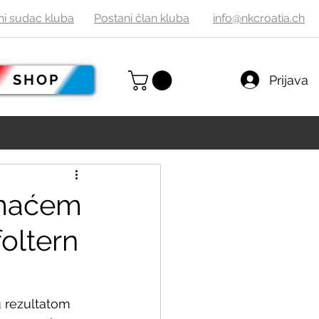
ni sudac
kluba
Postani
č
lan kluba
info@nkcroatia.ch
SHOP
Prijava
omaćem
foltern
 rezultatom 