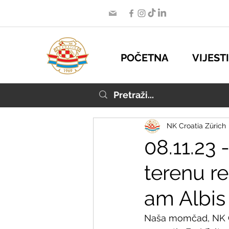
POČETNA
VIJESTI
NK Croatia Zürich
08.11.23
terenu re
am Albis
Naša momčad, NK Cr