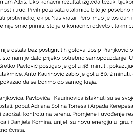
ern am Albis. Iako konačni rezultat izgleda težak, tije
ost i trud. Prvih pola sata utakmice bilo je posebno 
ti protivničkoj ekipi. Naš vratar Pero imao je loš dan i
e nije smio primiti, što je u konačnici odvelo utakmic
je ostala bez postignutih golova. Josip Pranjković ot
uti, što nam je dalo prijeko potrebno samopouzdanje. 
retko Pavlović postigao je gol u 48. minuti, pokazujuć
utakmice, Anto Kaurinović zabio je gol u 80.+2 minuti, 
i pokazao da se borimo do samog kraja.
anjkovića, Pavlovića i Kaurinovića istaknuli su se svo
stali, poput Adriana Solina Torresa i Arpada Kerepeša,
 zadržali kontrolu na terenu. Promjene i uvođenje rez
a i Danijela Komina, unijeli su novu energiju u igru, 
tno čvrsta.