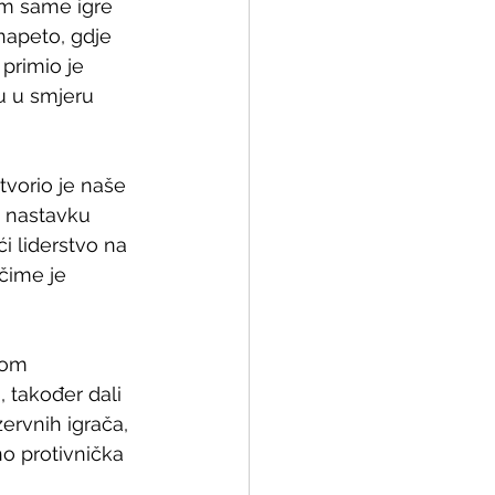
kom same igre 
napeto, gdje 
 primio je 
u u smjeru 
vorio je naše 
U nastavku 
i liderstvo na 
čime je 
jom 
 također dali 
ervnih igrača, 
no protivnička 