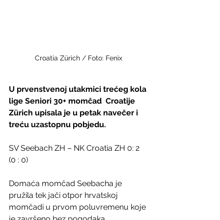
Croatia Zürich / Foto: Fenix
U prvenstvenoj utakmici trećeg kola 
lige Seniori 30+ momčad  Croatije 
Zürich upisala je u petak navečer i 
treću uzastopnu pobjedu.
SV Seebach ZH – NK Croatia ZH 0: 2 
(0 : 0)
Domaća momčad Seebacha je 
pružila tek jači otpor hrvatskoj 
momčadi u prvom poluvremenu koje 
je završeno bez pogodaka.