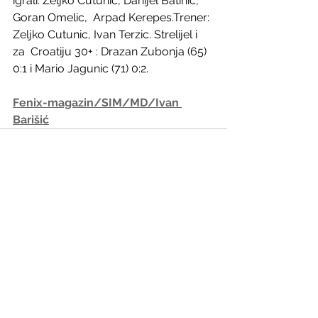
igrali: Zeljko Cutunic, Danijel Batinić, 
Goran Omelic,  Arpad Kerepes.Trener: 
Zeljko Cutunic, Ivan Terzic. Strelijel i 
za  Croatiju 30+ : Drazan Zubonja (65) 
0:1 i Mario Jagunic (71) 0:2.
Fenix-magazin/SIM/MD/Ivan 
Barišić