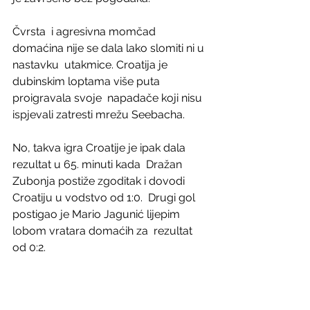
Čvrsta  i agresivna momčad 
domaćina nije se dala lako slomiti ni u 
nastavku  utakmice. Croatija je 
dubinskim loptama više puta 
proigravala svoje  napadače koji nisu 
ispjevali zatresti mrežu Seebacha.
No, takva igra Croatije je ipak dala 
rezultat u 65. minuti kada  Dražan 
Zubonja postiže zgoditak i dovodi 
Croatiju u vodstvo od 1:0.  Drugi gol 
postigao je Mario Jagunić lijepim 
lobom vratara domaćih za  rezultat 
od 0:2.