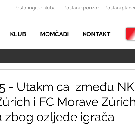
Postani igrač kluba
Postani sponzor
Postani
plaće
KLUB
MOMČADI
KONTAKT
15 - Utakmica između NK
Zürich i FC Morave Züric
a zbog ozljede igrača