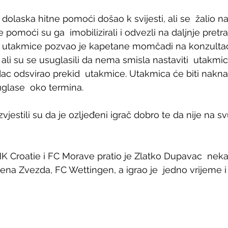
 dolaska hitne pomoći došao k svijesti, ali se  žalio n
ne pomoći su ga  imobilizirali i odvezli na daljnje pretr
c utakmice pozvao je kapetane momčadi na konzultaci
li su se usuglasili da nema smisla nastaviti  utakmicu,
udac odsvirao prekid  utakmice. Utakmica će biti nakn
glase  oko termina.
vjestili su da je ozljeđeni igrač dobro te da nije na s
Croatie i FC Morave pratio je Zlatko Dupavac  nekad
ena Zvezda, FC Wettingen, a igrao je  jedno vrijeme i