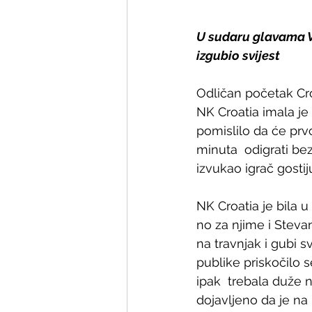
U sudaru glavama Ve
izgubio svijest
Odličan početak Croat
NK Croatia imala je 
pomislilo da će prv
minuta  odigrati bez
izvukao igrač gosti
NK Croatia je bila u
no za njime i Steva
na travnjak i gubi s
publike priskočilo 
ipak  trebala duže ne
dojavljeno da je na 