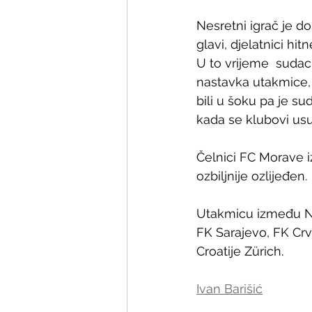
Nesretni igrač je do
glavi, djelatnici hit
U to vrijeme  suda
nastavka utakmice, a
bili u šoku pa je s
kada se klubovi usu
Čelnici FC Morave iz
ozbiljnije ozlijeđen.
Utakmicu između NK 
FK Sarajevo, FK Crv
Croatije Zürich.
Ivan Barišić