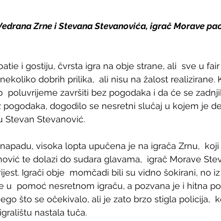
drana Zrne i Stevana Stevanovića, igrač Morave pao 
ie i gostiju, čvrsta igra na obje strane, ali  sve u fair
nekoliko dobrih prilika,  ali nisu na žalost realizirane.
o  poluvrijeme završiti bez pogodaka i da će se zadnj
 pogodaka, dogodilo se nesretni slučaj u kojem je debl
ju Stevan Stevanović.
 napadu, visoka lopta upučena je na igrača Zrnu,  koji
nović te dolazi do sudara glavama,  igrač Morave Ste
vijest. Igrači obje  momčadi bili su vidno šokirani, no
se u  pomoć nesretnom igraču, a pozvana je i hitna po
go što se očekivalo, ali je zato brzo stigla policija,  ko
igralištu nastala tuča.