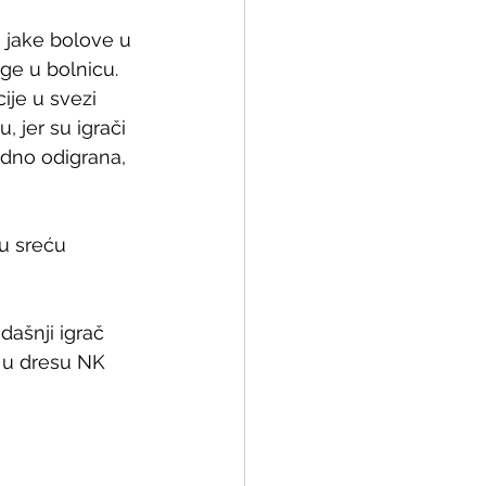
a jake bolove u 
age u bolnicu. 
je u svezi  
 jer su igrači 
adno odigrana, 
vu sreću 
ašnji igrač 
 u dresu NK 