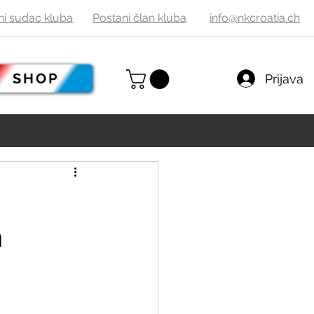
ni sudac
kluba
Postani
č
lan kluba
info@nkcroatia.ch
SHOP
Prijava
h