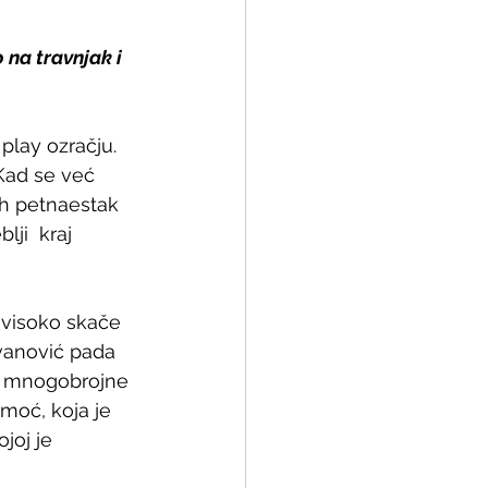
na travnjak i 
 play ozračju. 
 Kad se već 
ih petnaestak 
ji  kraj 
 visoko skače 
vanović pada 
 iz mnogobrojne 
moć, koja je 
joj je 