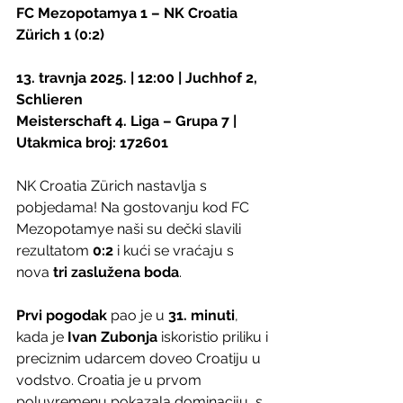
FC Mezopotamya 1 – NK Croatia 
Zürich 1 (0:2)
13. travnja 2025. | 12:00 | Juchhof 2, 
Schlieren
Meisterschaft 4. Liga – Grupa 7 | 
Utakmica broj: 172601
NK Croatia Zürich nastavlja s 
pobjedama! Na gostovanju kod FC 
Mezopotamye naši su dečki slavili 
rezultatom 
0:2
 i kući se vraćaju s 
nova 
tri zaslužena boda
.
Prvi pogodak
 pao je u 
31. minuti
, 
kada je 
Ivan Zubonja
 iskoristio priliku i 
preciznim udarcem doveo Croatiju u 
vodstvo. Croatia je u prvom 
poluvremenu pokazala dominaciju, s 