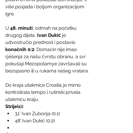
više posjeda i boljom organizacijom 
igre.
U 
48. minuti
, odmah na početku 
drugog dijela, 
Ivan Dukić
 je 
udvostručio prednost i postavio 
konačnih 0:2
. Domaćin nije imao 
rješenja za našu čvrstu obranu, a svi 
pokušaji Mezopotamye završavali su 
bezopasno ili u rukama našeg vratara.
Do kraja utakmice Croatia je mirno 
kontrolirala tempo i rutinski privela 
utakmicu kraju.
Strijelci:
31’ Ivan Zubonja (0:1)
48’ Ivan Dukić (0:2)