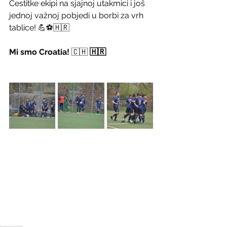
Čestitke ekipi na sjajnoj utakmici i još 
jednoj važnoj pobjedi u borbi za vrh 
tablice! 💪⚽🇭🇷
Mi smo Croatia! 
🇨🇭 
🇭🇷 