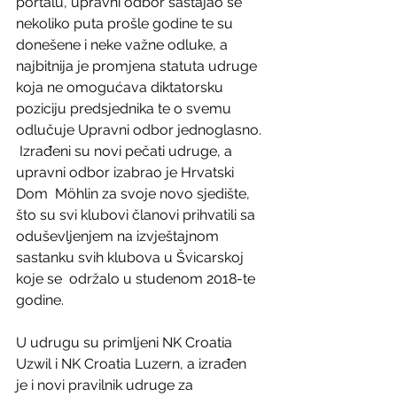
portalu, upravni odbor sastajao se  
nekoliko puta prošle godine te su 
donešene i neke važne odluke, a  
najbitnija je promjena statuta udruge 
koja ne omogućava diktatorsku  
poziciju predsjednika te o svemu 
odlučuje Upravni odbor jednoglasno. 
 Izrađeni su novi pečati udruge, a 
upravni odbor izabrao je Hrvatski 
Dom  Möhlin za svoje novo sjedište, 
što su svi klubovi članovi prihvatili sa  
oduševljenjem na izvještajnom 
sastanku svih klubova u Švicarskoj 
koje se  održalo u studenom 2018-te 
godine.
U udrugu su primljeni NK Croatia 
Uzwil i NK Croatia Luzern, a izrađen  
je i novi pravilnik udruge za 