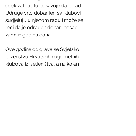
očekivati, ali to pokazuje da je rad 
Udruge vrlo dobar jer  svi klubovi 
sudjeluju u njenom radu i može se 
reći da je odrađen dobar  posao 
zadnjih godinu dana.
Ove godine odigrava se Svjetsko 
prvenstvo Hrvatskih nogometnih  
klubova iz iseljeništva, a na kojem 
Udrugu predstavlja momčad NK 
Pajde  Möhlin, trostruki europski 
prvak u natjecanju hrvatskih klubova 
iz  Europe te momčad SV Slavonija 
Bern.
Fenix-magazin/SIM/Ivan Barišić