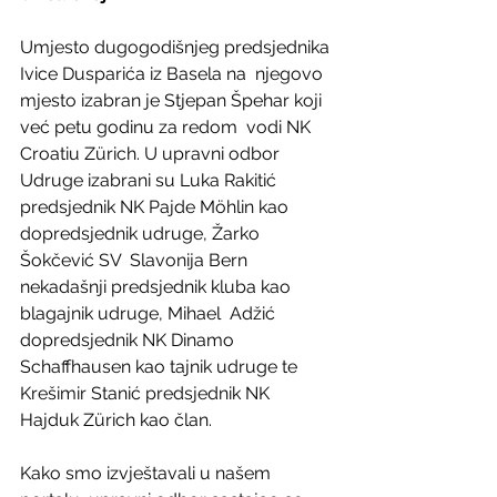
Umjesto dugogodišnjeg predsjednika 
Ivice Dusparića iz Basela na  njegovo 
mjesto izabran je Stjepan Špehar koji 
već petu godinu za redom  vodi NK 
Croatiu Zürich. U upravni odbor 
Udruge izabrani su Luka Rakitić  
predsjednik NK Pajde Möhlin kao 
dopredsjednik udruge, Žarko 
Šokčević SV  Slavonija Bern 
nekadašnji predsjednik kluba kao 
blagajnik udruge, Mihael  Adžić 
dopredsjednik NK Dinamo 
Schaffhausen kao tajnik udruge te  
Krešimir Stanić predsjednik NK 
Hajduk Zürich kao član.
Kako smo izvještavali u našem 