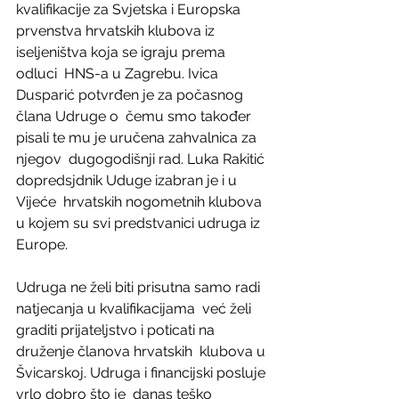
kvalifikacije za Svjetska i Europska  
prvenstva hrvatskih klubova iz 
iseljeništva koja se igraju prema 
odluci  HNS-a u Zagrebu. Ivica 
Dusparić potvrđen je za počasnog 
člana Udruge o  čemu smo također 
pisali te mu je uručena zahvalnica za 
njegov  dugogodišnji rad. Luka Rakitić 
dopredsjdnik Uduge izabran je i u 
Vijeće  hrvatskih nogometnih klubova 
u kojem su svi predstvanici udruga iz  
Europe.
Udruga ne želi biti prisutna samo radi 
natjecanja u kvalifikacijama  već želi 
graditi prijateljstvo i poticati na 
druženje članova hrvatskih  klubova u 
Švicarskoj. Udruga i financijski posluje 
vrlo dobro što je  danas teško 