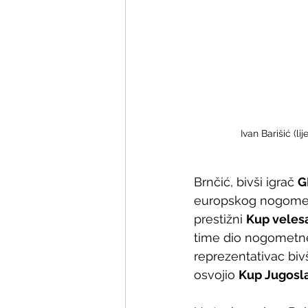
Ivan Barišić (l
Brnčić, bivši igrač 
G
europskog nogometa
prestižni 
Kup veles
time dio nogometne 
reprezentativac bivš
osvojio 
Kup Jugosla