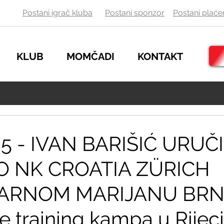
Postani igrač kluba
Postani sponzor
Postani
plaće
KLUB
MOMČADI
KONTAKT
25 - IVAN BARIŠIĆ URUČ
O NK CROATIA ZÜRICH
ARNOM MARIJANU BRN
e training kampa u Rijeci