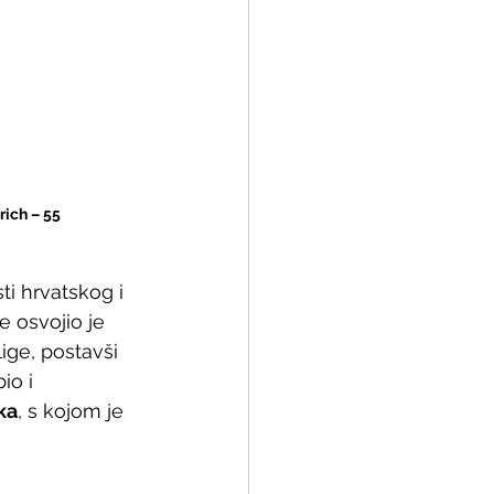
ich – 55 
sti hrvatskog i 
 osvojio je 
ige, postavši 
io i 
ka
, s kojom je 