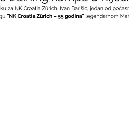
 za NK Croatia Zürich, Ivan Barišić, jedan od počas
igu 
"NK Croatia Zürich – 55 godina"
 legendarnom Mari