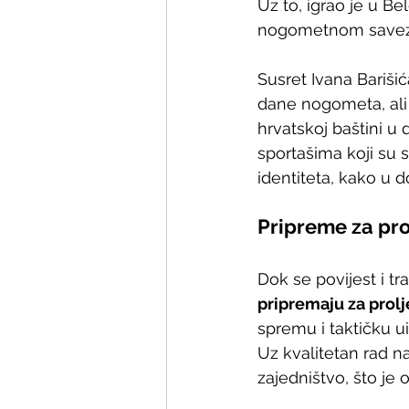
Uz to, igrao je u Be
nogometnom savezu 
Susret Ivana Barišić
dane nogometa, ali i
hrvatskoj baštini u 
sportašima koji su 
identiteta, kako u d
Pripreme za pro
Dok se povijest i tr
pripremaju za prolj
spremu i taktičku u
Uz kvalitetan rad n
zajedništvo, što je 