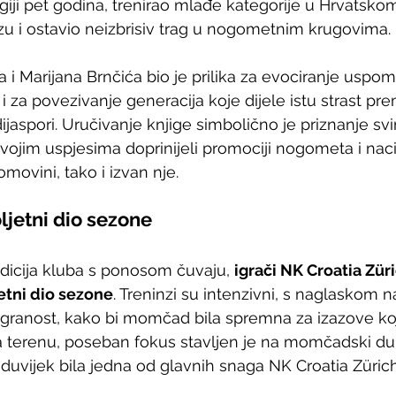
lgiji pet godina, trenirao mlađe kategorije u Hrvatsko
i ostavio neizbrisiv trag u nogometnim krugovima.
a i Marijana Brnčića bio je prilika za evociranje uspo
 za povezivanje generacija koje dijele istu strast pre
dijaspori. Uručivanje knjige simbolično je priznanje s
svojim uspjesima doprinijeli promociji nogometa i nac
omovini, tako i izvan nje.
ljetni dio sezone
adicija kluba s ponosom čuvaju, 
igrači NK Croatia Züri
etni dio sezone
. Treninzi su intenzivni, s naglaskom na
igranost, kako bi momčad bila spremna za izazove koji
a terenu, poseban fokus stavljen je na momčadski duh
oduvijek bila jedna od glavnih snaga NK Croatia Zürich