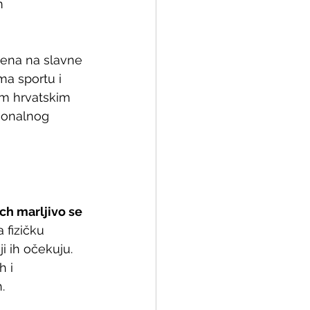
m 
mena na slavne 
ma sportu i 
vim hrvatskim 
ionalnog 
ch marljivo se 
 fizičku 
 ih očekuju. 
 i 
.