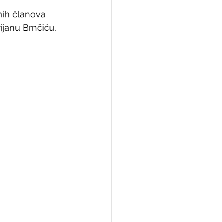
nih članova 
janu Brnčiću.