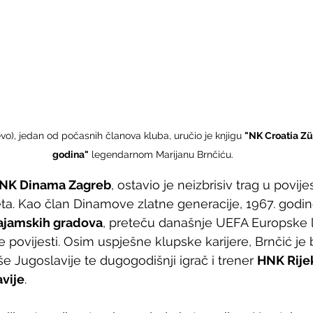
ijevo), jedan od počasnih članova kluba, uručio je knjigu 
"NK Croatia Zür
godina"
 legendarnom Marijanu Brnčiću.
NK Dinama Zagreb
, ostavio je neizbrisiv trag u povije
. Kao član Dinamove zlatne generacije, 1967. godine
ajamskih gradova
, preteču današnje UEFA Europske l
povijesti. Osim uspješne klupske karijere, Brnčić je b
e Jugoslavije te dugogodišnji igrač i trener 
HNK Rije
vije
. 