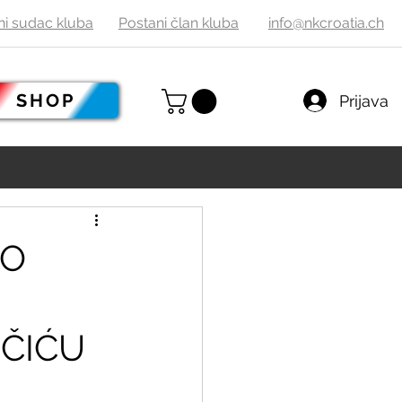
ni sudac
kluba
Postani
č
lan kluba
info@nkcroatia.ch
SHOP
Prijava
IO
ČIĆU