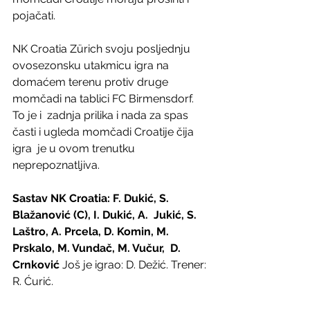
pojačati.
NK Croatia Zürich svoju posljednju 
ovosezonsku utakmicu igra na  
domaćem terenu protiv druge 
momčadi na tablici FC Birmensdorf. 
To je i  zadnja prilika i nada za spas 
časti i ugleda momčadi Croatije čija 
igra  je u ovom trenutku 
neprepoznatljiva.
Sastav NK Croatia: F. Dukić, S. 
Blažanović (C), I. Dukić, A.  Jukić, S. 
Laštro, A. Prcela, D. Komin, M. 
Prskalo, M. Vundač, M. Vučur,  D. 
Crnković 
Još je igrao: D. Dežić. Trener: 
R. Ćurić.