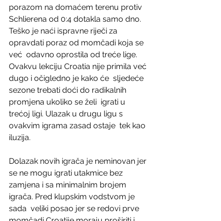
porazom na domaćem terenu protiv 
Schlierena od 0:4 dotakla samo dno.  
Teško je naći ispravne riječi za  
opravdati poraz od momčadi koja se 
već  odavno oprostila od treće lige.
Ovakvu lekciju Croatia nije primila već 
dugo i očigledno je kako će  sljedeće 
sezone trebati doći do radikalnih 
promjena ukoliko se želi  igrati u 
trećoj ligi. Ulazak u drugu ligu s 
ovakvim igrama zasad ostaje  tek kao 
iluzija.
Dolazak novih igrača je neminovan jer 
se ne mogu igrati utakmice bez  
zamjena i sa minimalnim brojem 
igrača. Pred klupskim vodstvom je 
sada  veliki posao jer se redovi prve 
momčadi Croatije moraju proširiti i  