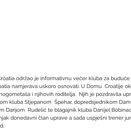
oatia održao je informativnu večer kluba za buduće 
atia namjerava uskoro osnovati. U Domu  Croatije ok
ogometaša i njihovih roditelja.  Njih je pozdravila up
kom kluba Stjepanom  Špehar, dopredsjednikom Dami
m Darijom  Rudelić te blagajnik kluba Danijel Bobinac
njak donedavni član uprave a sada uspješni trener jun
d.