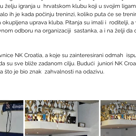
vu želju igranja u  hrvatskom klubu koji u svojim ligama
lo ih je kada počinju treninzi, koliko puta će se trenira
okupljena uprava kluba. Pitanja su imali i  roditelji, 
vnom odboru na organizaciji  sastanka, a i na želji d
avnice NK Croatia, a koje su zainteresirani odmah  ispun
a su sve bliže zadanom cilju. Budući  juniori NK Croa
a što je bio znak  zahvalnosti na odazivu.