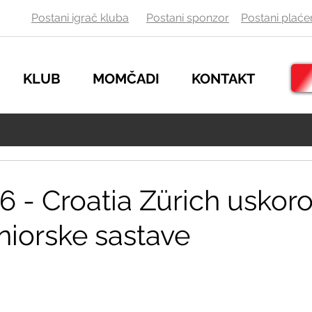
Postani igrač kluba
Postani sponzor
Postani
plaće
KLUB
MOMČADI
KONTAKT
6 - Croatia Zürich uskor
niorske sastave