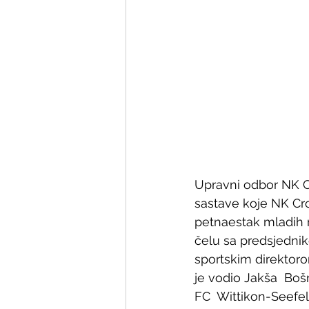
Upravni odbor NK Cr
sastave koje NK Cro
petnaestak mladih n
čelu sa predsjedni
sportskim direktoro
je vodio Jakša  Boš
FC  Wittikon-Seefel