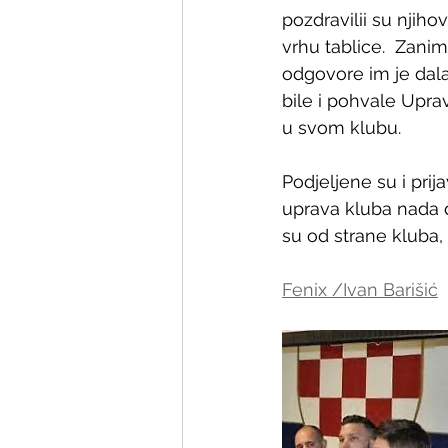
pozdravilii su njiho
vrhu tablice.  Zanima
odgovore im je dala 
bile i pohvale Upra
u svom klubu.
Podjeljene su i prij
uprava kluba nada d
su od strane kluba, 
Fenix /Ivan Barišić