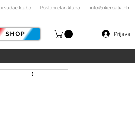
ni sudac
kluba
Postani
č
lan kluba
info@nkcroatia.ch
SHOP
Prijava
o