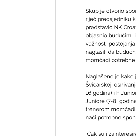
Skup je otvorio spo
riječ predsjedniku k
predstavio NK Croat
objasnio budućim  i
važnost  postojanja
naglasili da budućn
momčadi potrebne 
Naglašeno je kako je
Švicarskoj, osnivanj
16 godina) i F Junio
Juniore (7-8  godin
trenerom momčadi. St
naći potrebne sponz
 Čak su i zainteresirani igrači dobili riječ i izrazili svoje želje.  Vodeći ljudi uprave kluba 