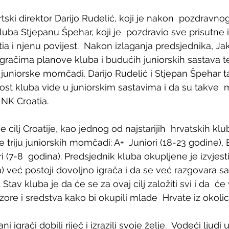
rtski direktor Darijo Rudelić, koji je nakon  pozdravn
luba Stjepanu Špehar, koji je  pozdravio sve prisutne 
ia i njenu povijest.  Nakon izlaganja predsjednika, Ja
gračima planove kluba i budućih juniorskih sastava te
 juniorske momčadi. Darijo Rudelić i Stjepan Špehar t
ost kluba vide u juniorskim sastavima i da su takve  
NK Croatia.
 cilj Croatije, kao jednog od najstarijih  hrvatskih kl
e triju juniorskih momčadi: A+  Juniori (18-23 godine), B
ri (7-8  godina). Predsjednik kluba okupljene je izvjest
a) već postoji dovoljno igrača i da se već razgovara s
av kluba je da će se za ovaj cilj založiti svi i da  ć
ore i sredstva kako bi okupili mlade  Hrvate iz okolic