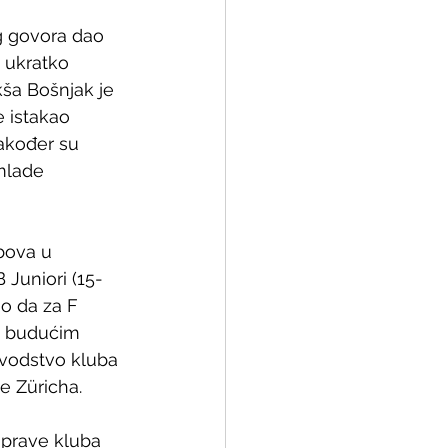
og govora dao 
i ukratko 
kša Bošnjak je 
 istakao 
akođer su  
mlade 
ubova u 
 Juniori (15-
io da za F 
a budućim  
e vodstvo kluba 
e Züricha.