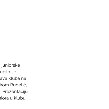
 juniorske 
upilo se 
rava kluba na 
rom Rudelić, 
. Prezentaciju 
iora u klubu 