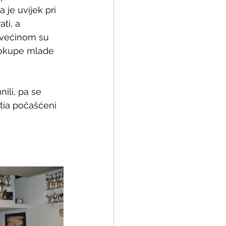
 je uvijek pri 
ti, a  
a većinom su 
a okupe mlade 
ili, pa se 
tia počašćeni 