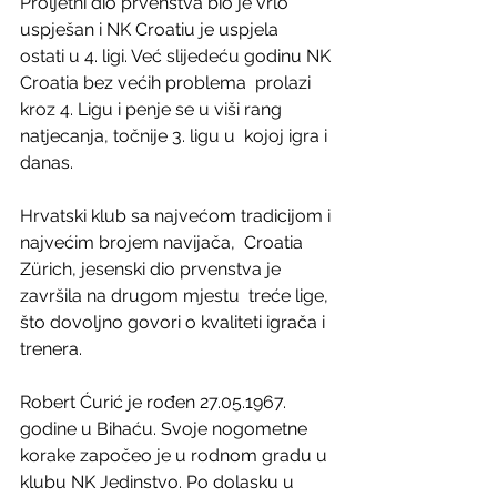
Proljetni dio prvenstva bio je vrlo 
uspješan i NK Croatiu je uspjela  
ostati u 4. ligi. Već slijedeću godinu NK 
Croatia bez većih problema  prolazi 
kroz 4. Ligu i penje se u viši rang 
natjecanja, točnije 3. ligu u  kojoj igra i 
danas.
Hrvatski klub sa najvećom tradicijom i 
najvećim brojem navijača,  Croatia 
Zürich, jesenski dio prvenstva je 
završila na drugom mjestu  treće lige, 
što dovoljno govori o kvaliteti igrača i 
trenera.
Robert Ćurić je rođen 27.05.1967. 
godine u Bihaću. Svoje nogometne  
korake započeo je u rodnom gradu u 
klubu NK Jedinstvo. Po dolasku u  