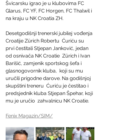
Švicarsku igrao je u klubovima FC 
Glarus, FC YF, FC Horgen, FC Thalwil i  
na kraju u NK Croatia ZH.
Desetgodišnji trenerski jubilej vođenja 
Croatije Zürich Robertu  Ćuriću su 
prvi čestitali Stjepan Janković, jedan 
od osnivača NK Croatie  Zürich i Ivan 
Barišić, zamjenik sportskog šefa i 
glasnogovornik kluba,  koji su mu 
uručili prigodne darove. Na godišnjoj 
skupštini treneru  Ćuriću je čestitao i 
predsjednik kluba Stjepan Špehar, koji 
mu je uručio  zahvalnicu NK Croatie.
Fenix Magazin/SIM/