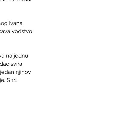
nog Ivana 
ećava vodstvo 
va na jednu 
dac svira 
jedan njihov 
. S 11.  