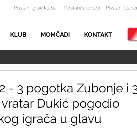
Postani igrač kluba
Postani sponzor
Postani
plaće
KLUB
MOMČADI
KONTAKT
2 - 3 pogotka Zubonje i 3
 vratar Dukić pogodio
kog igrača u glavu