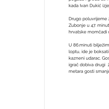
kada Ivan Dukić izje
Drugo poluvrijeme 
Zubonje u 47. minuti
hrvatske momčadi n
U 86.minuti bilježi
loptu, ide je boksa
kazneni udarac. Gos
igrač dobiva drugi  ž
metara gosti smanju