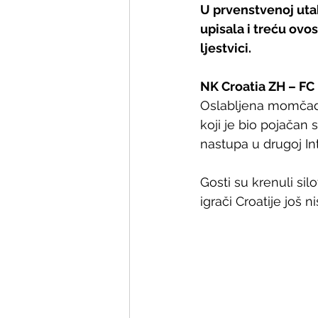
U prvenstvenoj utak
upisala i treću ovo
ljestvici.
NK Croatia ZH – FC Die
Oslabljena momčad C
koji je bio pojačan 
nastupa u drugoj Int
Gosti su krenuli silo
igrači Croatije još n