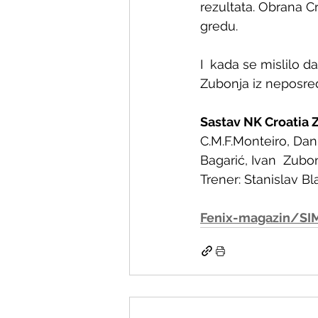
rezultata. Obrana C
gredu.
I  kada se mislilo d
Zubonja iz neposred
Sastav NK Croatia Z
C.M.F.Monteiro, Dani
Bagarić, Ivan  Zubon
Trener: Stanislav Bl
Fenix-magazin/SIM