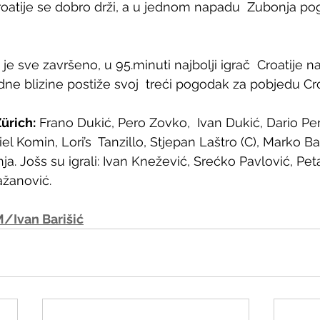
roatije se dobro drži, a u jednom napadu  Zubonja po
a je sve završeno, u 95.minuti najbolji igrač  Croatije n
ne blizine postiže svoj  treći pogodak za pobjedu Croa
ürich:
 Frano Dukić, Pero Zovko,  Ivan Dukić, Dario Per
el Komin, Lori’s  Tanzillo, Stjepan Laštro (C), Marko Ba
ja. Jošs su igrali: Ivan Knežević, Srećko Pavlović, Peta
ažanović.
/Ivan Barišić