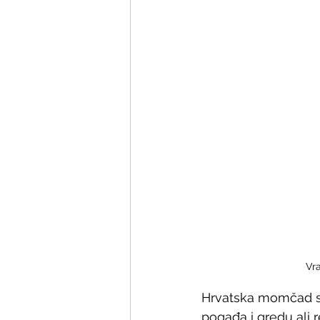
Vra
Hrvatska momčad se
pogađa i gredu ali 