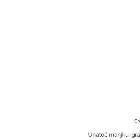
Cro
Unatoč manjku igrač