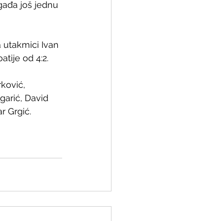
gađa još jednu 
a utakmici Ivan 
tije od 4:2.
ković, 
garić, David 
r Grgić.  