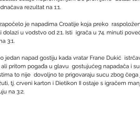
dnačava rezultat na 1:1.
započelo je napadima Croatije koja preko  raspolože
 dolazi u vodstvo od 2:1. Isti  igrača u 74. minuti pov
a 3:1.
mo jedan napad gostiju kada vratar Frane Dukić  istrča
ti ali pritom pogađa u glavu  gostujućeg napadača i su
tima to nije  dovoljno te prigovaraju sucu zbog čega 
uti, tj. crveni karton i Dietikon II ostaje s igračem manje
ju na 3:2.