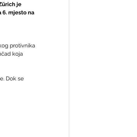
ürich je 
 6. mjesto na 
kog protivnika 
mčad koja 
ke. Dok se 