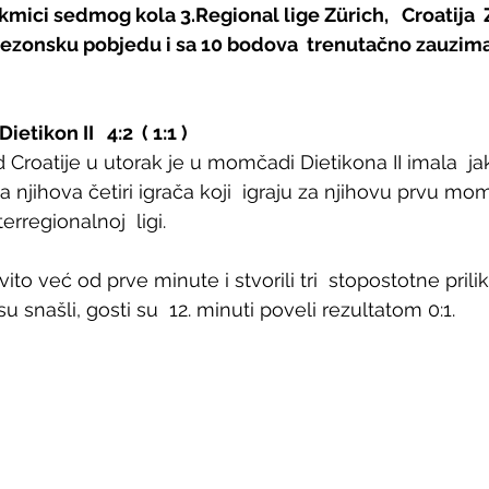
mici sedmog kola 3.Regional lige Zürich,   Croatija  Z
sezonsku pobjedu i sa 10 bodova  trenutačno zauzima
tikon II   4:2  ( 1:1 )
roatije u utorak je u momčadi Dietikona II imala  ja
sa njihova četiri igrača koji  igraju za njihovu prvu mo
erregionalnoj  ligi.
vito već od prve minute i stvorili tri  stopostotne prili
isu snašli, gosti su  12. minuti poveli rezultatom 0:1.