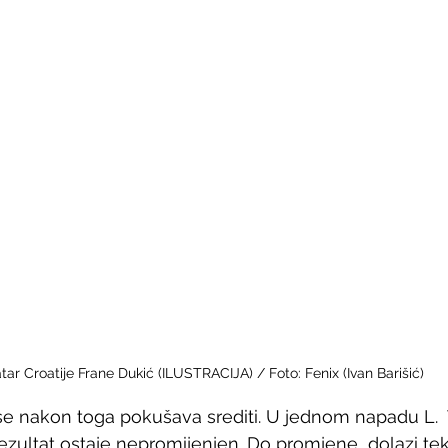
tar Croatije Frane Dukić (ILUSTRACIJA) / Foto: Fenix (Ivan Barišić) 
 nakon toga pokušava srediti. U jednom napadu L.  T
rezultat ostaje nepromijenjen. Do promjene  dolazi tek