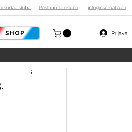
ni sudac
kluba
Postani
č
lan kluba
info@nkcroatia.ch
SHOP
Prijava
.