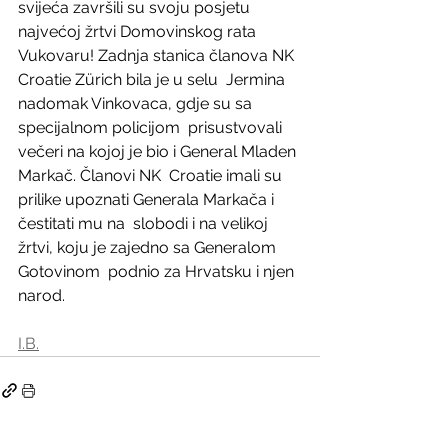
svijeća završili su svoju posjetu 
najvećoj žrtvi Domovinskog rata  
Vukovaru! Zadnja stanica članova NK 
Croatie Zürich bila je u selu  Jermina 
nadomak Vinkovaca, gdje su sa 
specijalnom policijom  prisustvovali 
večeri na kojoj je bio i General Mladen 
Markač. Članovi NK  Croatie imali su 
prilike upoznati Generala Markača i 
čestitati mu na  slobodi i na velikoj 
žrtvi, koju je zajedno sa Generalom 
Gotovinom  podnio za Hrvatsku i njen 
narod.
I.B.