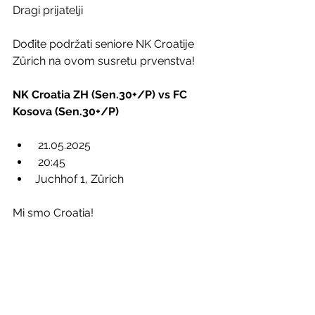
Dragi prijatelji
Dođite podržati seniore NK Croatije 
Zürich na ovom susretu prvenstva!
NK Croatia ZH (Sen.30+/P) vs FC 
Kosova
(Sen.30+/P)
 21.05.2025
 20:45 
Juchhof 1, Zürich
Mi smo Croatia!