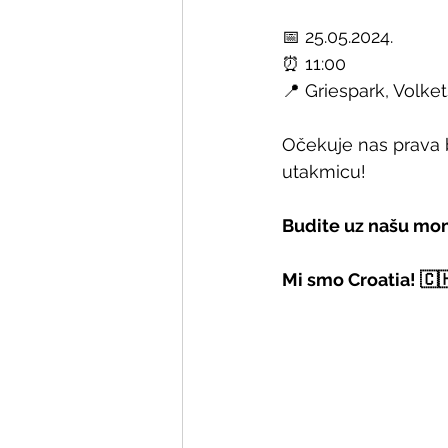
📅 25.05.2024.
⏰ 11:00
📍 Griespark, Volket
Očekuje nas prava b
utakmicu! 
Budite uz našu mom
Mi smo Croatia! 🇨