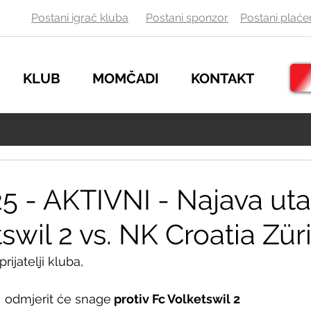
Postani igrač kluba
Postani sponzor
Postani
plaće
KLUB
MOMČADI
KONTAKT
25 - AKTIVNI - Najava ut
swil 2 vs. NK Croatia Zür
rijatelji kluba,
 
 odmjerit će snage
 protiv Fc Volketswil 2