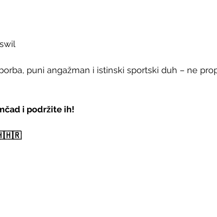
swil
orba, puni angažman i istinski sportski duh – ne prop
čad i podržite ih!
🇭🇭🇷