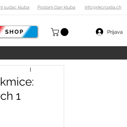
ni sudac
kluba
Postani
č
lan kluba
info@nkcroatia.ch
SHOP
Prijava
akmice:
ich 1