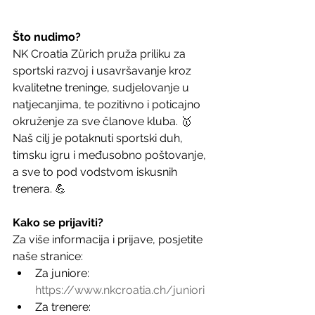
Što nudimo?
NK Croatia Zürich pruža priliku za 
sportski razvoj i usavršavanje kroz 
kvalitetne treninge, sudjelovanje u 
natjecanjima, te pozitivno i poticajno 
okruženje za sve članove kluba. 🥇 
Naš cilj je potaknuti sportski duh, 
timsku igru i međusobno poštovanje, 
a sve to pod vodstvom iskusnih 
trenera. 💪
Kako se prijaviti?
Za više informacija i prijave, posjetite 
naše stranice:
Za juniore: 
https://www.nkcroatia.ch/juniori
Za trenere: 