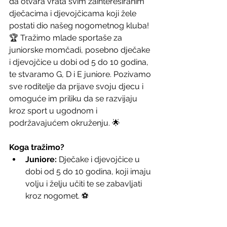
da otvara vrata svim zainteresiranim 
dječacima i djevojčicama koji žele 
postati dio našeg nogometnog kluba! 
🏆 Tražimo mlade sportaše za 
juniorske momčadi, posebno dječake 
i djevojčice u dobi od 5 do 10 godina, 
te stvaramo G, D i E juniore. Pozivamo 
sve roditelje da prijave svoju djecu i 
omoguće im priliku da se razvijaju 
kroz sport u ugodnom i 
podržavajućem okruženju. 🌟
Koga tražimo?
Juniore:
 Dječake i djevojčice u 
dobi od 5 do 10 godina, koji imaju 
volju i želju učiti te se zabavljati 
kroz nogomet. ⚽️