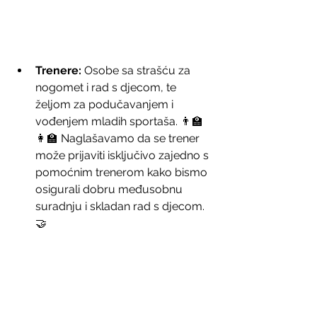
Trenere:
 Osobe sa strašću za 
nogomet i rad s djecom, te 
željom za podučavanjem i 
vođenjem mladih sportaša. 👨‍🏫
👩‍🏫 Naglašavamo da se trener 
može prijaviti isključivo zajedno s 
pomoćnim trenerom kako bismo 
osigurali dobru međusobnu 
suradnju i skladan rad s djecom. 
🤝