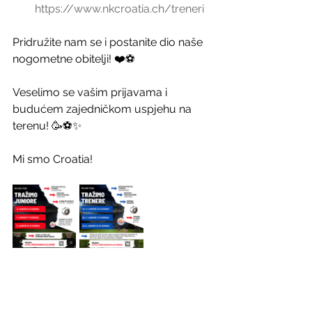
https://www.nkcroatia.ch/treneri
Pridružite nam se i postanite dio naše 
nogometne obitelji! ❤️⚽️
Veselimo se vašim prijavama i 
budućem zajedničkom uspjehu na 
terenu! 🥳⚽️✨
Mi smo Croatia! 
Juniori