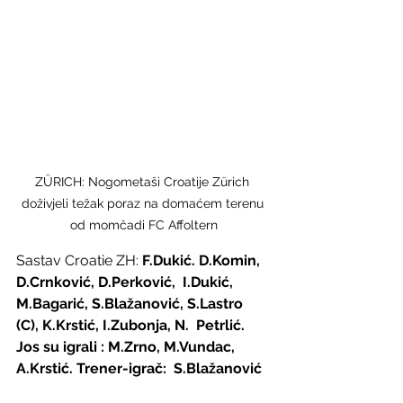
ZÜRICH: Nogometaši Croatije Zürich 
doživjeli težak poraz na domaćem terenu 
od momčadi FC Affoltern
Sastav Croatie ZH: 
F.Dukić. D.Komin, 
D.Crnković, D.Perković,  I.Dukić, 
M.Bagarić, S.Blažanović, S.Lastro 
(C), K.Krstić, I.Zubonja, N.  Petrlić. 
Jos su igrali : M.Zrno, M.Vundac, 
A.Krstić. Trener-igrač:  S.Blažanović