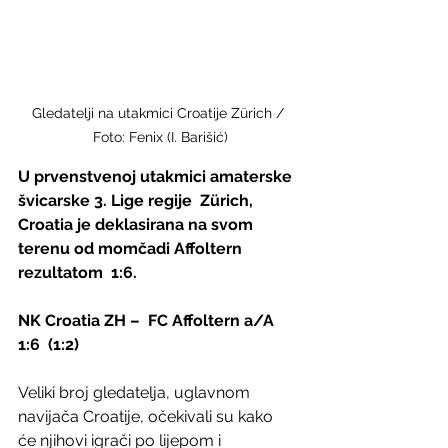
Gledatelji na utakmici Croatije Zürich / 
Foto: Fenix (I. Barišić)
U prvenstvenoj utakmici amaterske 
švicarske 3. Lige regije  Zürich, 
Croatia je deklasirana na svom 
terenu od momčadi Affoltern  
rezultatom  1:6. 
NK Croatia ZH –  FC Affoltern a/A 
1:6  (1:2)    
Veliki broj gledatelja, uglavnom 
navijača Croatije, očekivali su kako  
će njihovi igrači po lijepom i 