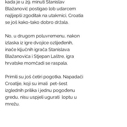
kada je u 29. minuti Stanislav  
Blažanović postigao lob udarcem 
najljepši zgoditak na utakmici, Croatia  
se još kako-tako dobro držala.
No, u drugom poluvremenu, nakon 
izlaska iz igre dvojice ozlijeđenih,  
inače ključnih igrača Stanislava 
Blažanovića i Stjepan Laštre, igra  
hrvatske momčadi se raspala.
Primili su još četiri pogotka. Napadači 
Croatije, koji su imali  pet-šest 
izglednih prilika i jednu pogođenu 
gredu, nisu uspjeli ugurati  loptu u 
mrežu.