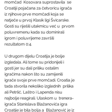
momčad  Kosovara suprostavila  se 
Croatiji pojačana za četvoricu igrača 
iz njihove prve momčadi koja se  
natječe u prvoj Klasik ligi Švicarske. 
Gosti su riješili utakmicu već u  prvom 
poluvremenu kada su dominirali 
igrom i poluvrijeme završili  
rezultatom 0:4.
U drugom dijelu Croatija je bolje 
izgledala. Ali tome su pridonijeli i  
gosti jer su dali priliku ostalim 
igračima nakon što su zamijenili  
igrače svoje prve momčadi. Croatia je 
tada stvorila nekoliko izglednih  prilika 
ali Petrlić, Laštro i Lapenda nisu 
najbolje reagirali. Ulaskom u  trenera-
igrača Stanislava Blažanovića igra 
Croatije je bila bolja a  Blažanović je iz 