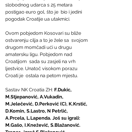
slobodnog udarca s 25 metara 
postigao euro gol, što je  bio i jedini 
pogodak Croatije ua utakmici.
Ovom pobjedom Kosovari su bliže 
ostvarenju cilja a to je žele sa  svojom 
drugom momčadi ući u drugu 
amatersku ligu. Pobjedom nad 
Croatijom  sada su zasjeli na vrh 
ljestvice. Unatoč visokom porazu 
Croati je  ostala na petom mjestu.
Sastav NK Croatia ZH: 
F.Dukic, 
M.Stjepanović, A.Vukadin,  
M.Jelečević, D.Perković (C), K.Krstić, 
D.Komin, S.Lastro, N Petrlić,  
A.Prcela, L.Lapenda. Još su igrali: 
M.Gašo, I.Knežević, S.Blažanović.  