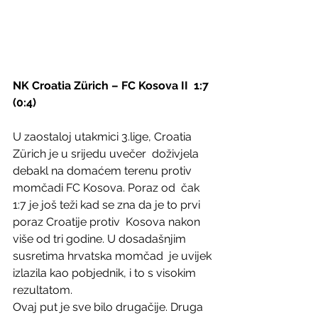
NK Croatia Zürich – FC Kosova II  1:7 
(0:4)
U zaostaloj utakmici 3.lige, Croatia 
Zürich je u srijedu uvečer  doživjela 
debakl na domaćem terenu protiv 
momčadi FC Kosova. Poraz od  čak 
1:7 je još teži kad se zna da je to prvi 
poraz Croatije protiv  Kosova nakon 
više od tri godine. U dosadašnjim 
susretima hrvatska momčad  je uvijek 
izlazila kao pobjednik, i to s visokim 
rezultatom.
Ovaj put je sve bilo drugačije. Druga 