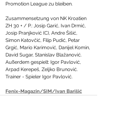
Promotion League zu bleiben.
Zusammensetzung von NK Kroatien 
ZH 30 + / P.: Josip Garić, Ivan Drmić, 
Josip Pranjković (C), Andre Šišić, 
Simon Katovčić, Filip Pudić, Petar 
Grgić, Mario Karimović, Danijel Komin, 
David Sugar, Stanislav Blažanović. 
Außerdem gespielt: Igor Pavlović, 
Arpad Kerepeš, Zeljko Brunović.
Trainer - Spieler Igor Pavlović.
Fenix-Magazin/SIM/Ivan Barišić