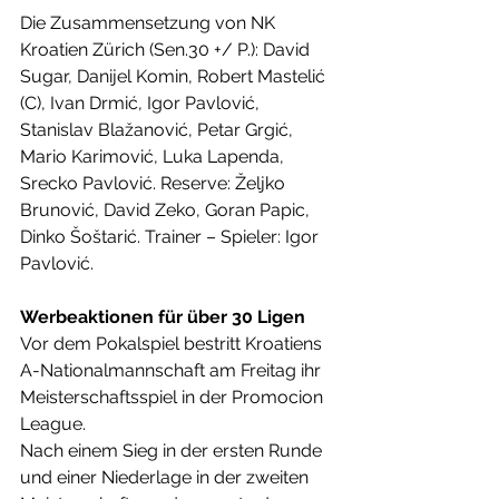
Die Zusammensetzung von NK 
Kroatien Zürich (Sen.30 +/ P.): David 
Sugar, Danijel Komin, Robert Mastelić 
(C), Ivan Drmić, Igor Pavlović, 
Stanislav Blažanović, Petar Grgić, 
Mario Karimović, Luka Lapenda, 
Srecko Pavlović. Reserve: Željko 
Brunović, David Zeko, Goran Papic, 
Dinko Šoštarić. Trainer – Spieler: Igor 
Pavlović.
Werbeaktionen für über 30 Ligen
Vor dem Pokalspiel bestritt Kroatiens 
A-Nationalmannschaft am Freitag ihr 
Meisterschaftsspiel in der Promocion 
League.
Nach einem Sieg in der ersten Runde 
und einer Niederlage in der zweiten 