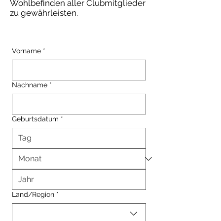
Wohlbefinden aller Clubmitglieder
zu gewährleisten.
Vorname
*
Nachname
*
Geburtsdatum
*
Mehrzeilige Adresse
Land/Region
*