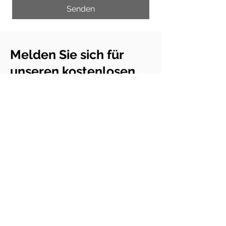
Senden
Melden Sie sich für
unseren kostenlosen
Newsletter an
E-Mail
Ich habe die Datenschutzerklärung
zur Kenntnis genommen.
Datenschutzerklärung
Abonnieren