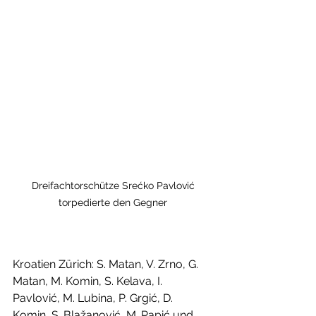
 Dreifachtorschütze Srećko Pavlović 
torpedierte den Gegner
Kroatien Zürich: S. Matan, V. Zrno, G. 
Matan, M. Komin, S. Kelava, I. 
Pavlović, M. Lubina, P. Grgić, D. 
Komin, S. Blažanović, M. Papić und 