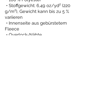
• Stoffgewicht: 6,49 oz/yd² (220
g/m²), Gewicht kann bis zu 5 %
variieren
• Innenseite aus gebürstetem
Fleece
• Overlock-Nähte
• Starker Nackengurt
• Silberner YKK-Reißverschluss
• 2 Taschen aus dem gleichen
Stoff
Sendungsverfolgung
Datenschutzrichtlinie
Allgemeine Geschäftsbedingungen