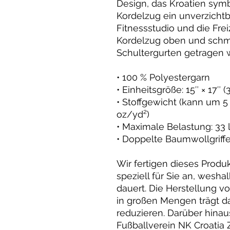
Design, das Kroatien symbo
Kordelzug ein unverzichtb
Fitnessstudio und die Frei
Kordelzug oben und schm
Schultergurten getragen 
• 100 % Polyestergarn
• Einheitsgröße: 15″ × 17″ 
• Stoffgewicht (kann um 5 
oz/yd²)
• Maximale Belastung: 33 l
• Doppelte Baumwollgriffe
Wir fertigen dieses Produk
speziell für Sie an, wesha
dauert. Die Herstellung v
in großen Mengen trägt d
reduzieren. Darüber hinau
Fußballverein NK Croatia 