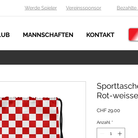
Werde Spieler
Vereinssponsor
Bezahlte 
LUB
MANNSCHAFTEN
KONTAKT
Sporttasch
Rot-weiss
Preis
CHF 29.00
Anzahl
*