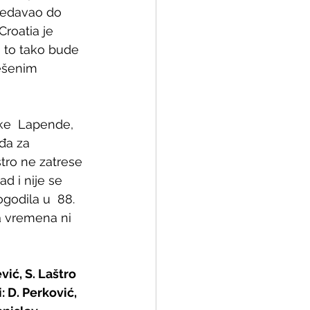
redavao do 
roatia je 
o to tako bude 
ešenim  
e  Lapende, 
đa za 
tro ne zatrese 
d i nije se 
godila u  88. 
a vremena ni 
vić, S. Laštro 
: D. Perković, 