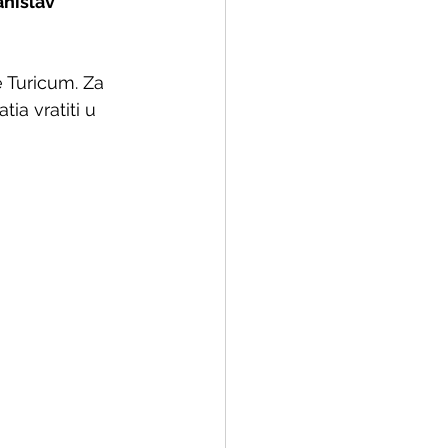
nislav  
e Turicum. Za 
ia vratiti u 