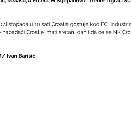
ić, M.Gašo, A.Prcela, M.Stjepanović. Trener i igrač: Sta
7.listopada u 10 sati Croatia gostuje kod FC  Industri
 napadači Croatie imati sretan  dan i da će se NK Croat
/ Ivan Barišić