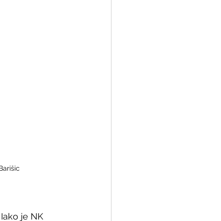
arišic
Iako je NK 