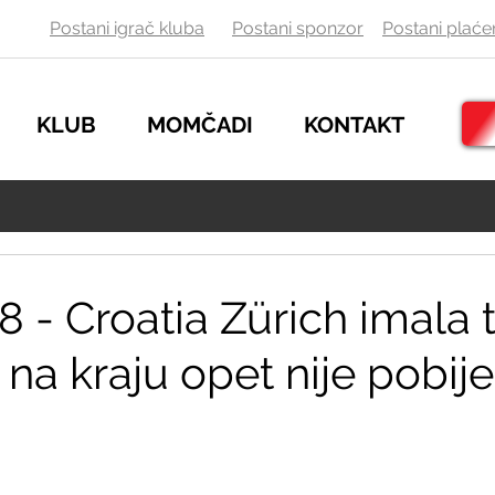
Postani igrač kluba
Postani sponzor
Postani
plaće
KLUB
MOMČADI
KONTAKT
8 - Croatia Zürich imala t
 na kraju opet nije pobije