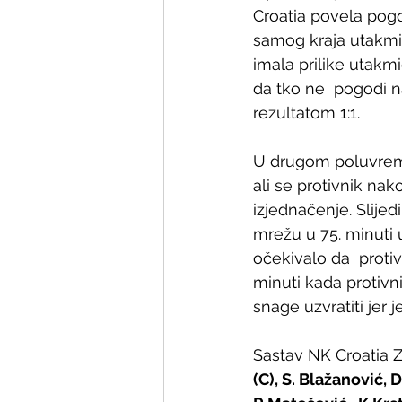
Croatia povela pogo
samog kraja utakmic
imala prilike utakmi
da tko ne  pogodi na
rezultatom 1:1.
U drugom poluvrem
ali se protivnik na
izjednačenje. Slijed
mrežu u 75. minuti u
očekivalo da  protiv
minuti kada protivn
snage uzvratiti jer 
Sastav NK Croatia Z
(C), S. Blažanović, D