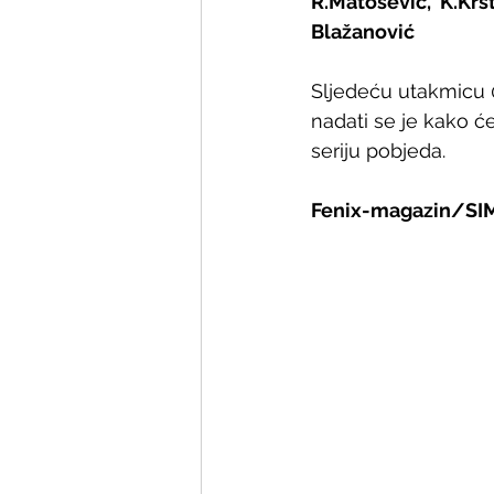
R.Matošević,  K.Krst
Blažanović
Sljedeću utakmicu 0
nadati se je kako će
seriju pobjeda.
Fenix-magazin/SIM