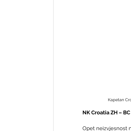
Kapetan Croa
NK Croatia ZH – BC A
Opet neizvjesnost n