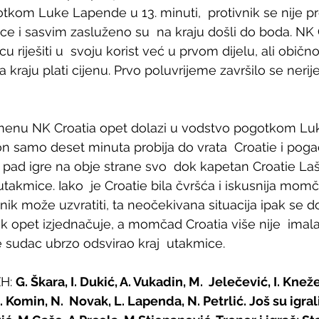
tkom Luke Lapende u 13. minuti,  protivnik se nije p
e i sasvim zasluženo su  na kraju došli do boda. NK C
cu riješiti u  svoju korist već u prvom dijelu, ali običn
 kraju plati cijenu. Prvo poluvrijeme završilo se nerij
enu NK Croatia opet dolazi u vodstvo pogotkom Luk
kon samo deset minuta probija do vrata  Croatie i poga
i pad igre na obje strane svo  dok kapetan Croatie Laš
takmice. Iako  je Croatie bila čvršća i iskusnija momča
nik može uzvratiti, ta neočekivana situacija ipak se do
ik opet izjednačuje, a momčad Croatia više nije  imal
je sudac ubrzo odsvirao kraj  utakmice.
H: 
G. Škara, I. Dukić, A. Vukadin, M.  Jelečević, I. Kneže
. Komin, N.  Novak, L. Lapenda, N. Petrlić. Još su igrali