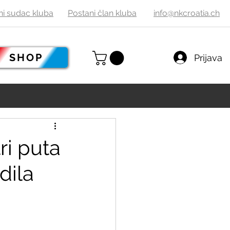
ni sudac
kluba
Postani
č
lan kluba
info@nkcroatia.ch
SHOP
Prijava
ri puta
dila