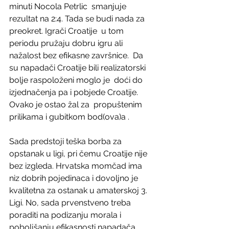
minuti Nocola Petrlic  smanjuje 
rezultat na 2:4. Tada se budi nada za 
preokret. Igrači Croatije  u tom 
periodu pružaju dobru igru ali 
nažalost bez efikasne završnice.  Da 
su napadači Croatije bili realizatorski 
bolje raspoloženi moglo je  doći do 
izjednačenja pa i pobjede Croatije. 
Ovako je ostao žal za  propuštenim 
prilikama i gubitkom bod(ova)a .
Sada predstoji teška borba za 
opstanak u ligi, pri čemu Croatije nije  
bez izgleda. Hrvatska momčad ima 
niz dobrih pojedinaca i dovoljno je  
kvalitetna za ostanak u amaterskoj 3. 
Ligi. No, sada prvenstveno treba  
poraditi na podizanju morala i 
poboljšanju efikasnosti napadača. 