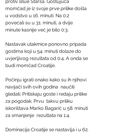
protiv Blue Starsa. Gostujuća  
momčad je iz svoje prve prilike došla 
u vodstvo u 16. minuti. Na 0:2  
povećali su u 31. minuti, a dvije 
minute kasnije već je bilo 0:3.
Nastavak utakmice ponovno pripada 
gostima koji u 54. minuti dolaze do  
uvjerljivog rezultata od 0:4. A onda se 
budi momčad Croatije.
Počinju igrati onako kako su ih njihovi 
navijači svih ovih godina  naučili 
gledati. Pritiskaju goste i redaju prilike 
za pogodak. Prvu  takvu priliku 
iskorištava Marko Bagarić u 58. minuti 
za smanjenje  rezultata na 1:4.
Dominacija Croatije se nastavlja i u 62. 