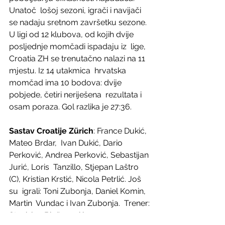
Unatoč  lošoj sezoni, igrači i navijači 
se nadaju sretnom završetku sezone.
U ligi od 12 klubova, od kojih dvije 
posljednje momčadi ispadaju iz  lige, 
Croatia ZH se trenutačno nalazi na 11 
mjestu. Iz 14 utakmica  hrvatska 
momčad ima 10 bodova: dvije 
pobjede, četiri neriješena  rezultata i 
osam poraza. Gol razlika je 27:36.
Sastav Croatije Zürich
: France Dukić, 
Mateo Brdar,  Ivan Dukić, Dario 
Perković, Andrea Perković, Sebastijan 
Jurić, Loris  Tanzillo, Stjepan Laštro 
(C), Kristian Krstić, Nicola Petrlić. Još 
su  igrali: Toni Zubonja, Daniel Komin, 
Martin  Vundac i Ivan Zubonja.  Trener: 
Stanislav Blažanović.