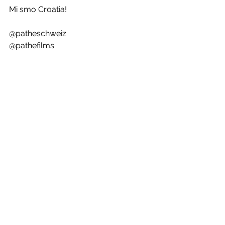
Mi smo Croatia! 
@patheschweiz 
@pathefilms