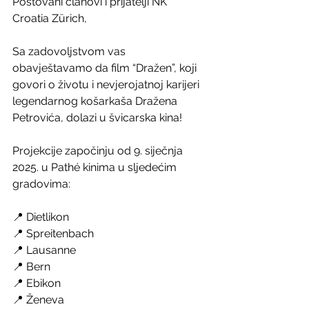
Poštovani članovi i prijatelji NK 
Croatia Zürich,
Sa zadovoljstvom vas 
obavještavamo da film “Dražen”, koji 
govori o životu i nevjerojatnoj karijeri 
legendarnog košarkaša Dražena 
Petrovića, dolazi u švicarska kina!
Projekcije započinju od 9. siječnja 
2025. u Pathé kinima u sljedećim 
gradovima:
📍 Dietlikon
📍 Spreitenbach
📍 Lausanne
📍 Bern
📍 Ebikon
📍 Ženeva