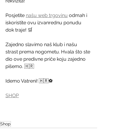
rekvizita!
Posjetite 
našu web trgovinu
 odmah i 
iskoristite ovu izvanrednu ponudu 
dok traje! 🛒
Zajedno slavimo naš klub i našu 
strast prema nogometu. Hvala što ste 
dio ove predivne priče koju zajedno 
pišemo. 🇭🇷
Idemo Vatreni! 🇭🇷⚽️
SHOP
Shop