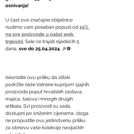
osnivanja! 
U čast ove značajne obljetnice 
nudimo vam poseban popust od 
15% 
na sve proizvode
u našoj web 
trgovini
. Sale će trajati sljedećih 5 
dana, 
sve do 25.04.2024
. 🎉⚽️
Iskoristite ovu priliku da stilski 
podržite naše Vatrene kupnjom sjajnih 
proizvoda poput hrvatskih zastava, 
majica, šalova i mnogih drugih 
artikala. Svi proizvodi su sada 
dostupni po sniženim cijenama, stoga 
ne propustite ovu jedinstvenu priliku 
za obnovu vaše kolekcije navijačkih 