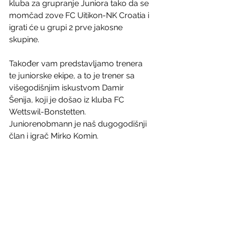
kluba za grupranje Juniora tako da se 
momčad zove FC Uitikon-NK Croatia i 
igrati će u grupi 2 prve jakosne 
skupine.
Također vam predstavljamo trenera 
te juniorske ekipe, a to je trener sa 
višegodišnjim iskustvom Damir 
Šenija, koji je došao iz kluba FC 
Wettswil-Bonstetten. 
Juniorenobmann je naš dugogodišnji 
član i igrač Mirko Komin.