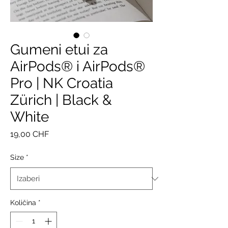
Gumeni etui za
AirPods® i AirPods®
Pro | NK Croatia
Zürich | Black &
White
Cijena
19,00 CHF
Size
*
Količina
*