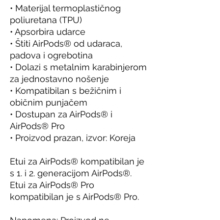
• Materijal termoplastičnog 
poliuretana (TPU)
• Apsorbira udarce
• Štiti AirPods® od udaraca, 
padova i ogrebotina
• Dolazi s metalnim karabinjerom 
za jednostavno nošenje
• Kompatibilan s bežičnim i 
običnim punjačem
• Dostupan za AirPods® i 
AirPods® Pro
• Proizvod prazan, izvor: Koreja
Etui za AirPods® kompatibilan je 
s 1. i 2. generacijom AirPods®. 
Etui za AirPods® Pro 
kompatibilan je s AirPods® Pro.