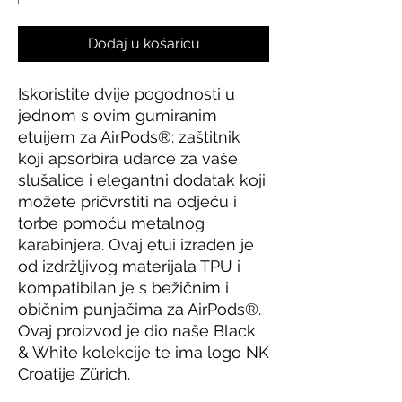
Dodaj u košaricu
Iskoristite dvije pogodnosti u 
jednom s ovim gumiranim 
etuijem za AirPods®: zaštitnik 
koji apsorbira udarce za vaše 
slušalice i elegantni dodatak koji 
možete pričvrstiti na odjeću i 
torbe pomoću metalnog 
karabinjera. Ovaj etui izrađen je 
od izdržljivog materijala TPU i 
kompatibilan je s bežičnim i 
običnim punjačima za AirPods®. 
Ovaj proizvod je dio naše Black 
& White kolekcije te ima logo NK 
Croatije Zürich.