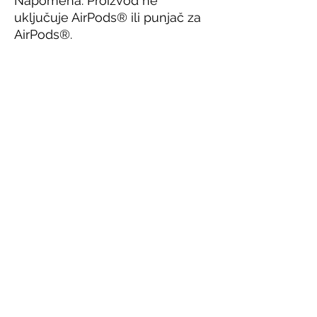
Napomena: Proizvod ne 
uključuje AirPods® ili punjač za 
AirPods®.
Ovaj proizvod izrađujemo 
posebno za vas čim izvršite 
narudžbu, zbog čega nam je 
potrebno malo više vremena da 
ga isporučimo. Izrada proizvoda 
po narudžbi umjesto u velikim 
količinama pomaže u smanjenju 
prekomjerne proizvodnje. Osim 
toga, svaka kupnja podržava 
nogometni klub NK Croatia 
Zürich. Hvala vam!