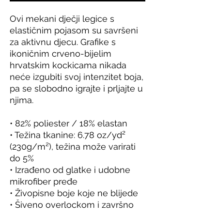
Ovi mekani dječji legice s 
elastičnim pojasom su savršeni 
za aktivnu djecu. Grafike s 
ikoničnim crveno-bijelim 
hrvatskim kockicama nikada 
neće izgubiti svoj intenzitet boja, 
pa se slobodno igrajte i prljajte u 
njima.
• 82% poliester / 18% elastan
• Težina tkanine: 6.78 oz/yd² 
(230g/m²), težina može varirati 
do 5%
• Izrađeno od glatke i udobne 
mikrofiber pređe
• Živopisne boje koje ne blijede
• Šiveno overlockom i završno 
prošivene šavovima