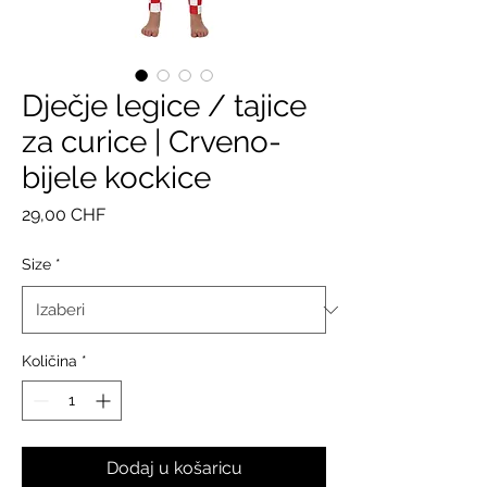
Dječje legice / tajice
za curice | Crveno-
bijele kockice
Cijena
29,00 CHF
Size
*
Količina
*
Dodaj u košaricu