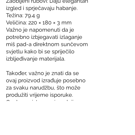
Zaobljeni rubovi: Daju elegantan 
izgled i sprječavaju habanje.
Težina: 79.4 g
Veličina: 220 × 180 × 3 mm
Važno je napomenuti da je 
potrebno izbjegavati izlaganje 
miš pad-a direktnom sunčevom 
svjetlu kako bi se spriječilo 
izbljeđivanje materijala.
Također, važno je znati da se 
ovaj proizvod izrađuje posebno 
za svaku narudžbu, što može 
produžiti vrijeme isporuke. 
Ovakav pristup proizvodnji 
pomaže u smanjenju 
prekomjerne proizvodnje i 
podržava održivost. Uz to, svaka 
kupnja ovog proizvoda doprinosi 