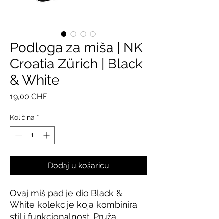
Podloga za miša | NK
Croatia Zürich | Black
& White
Cijena
19,00 CHF
Količina
*
Dodaj u košaricu
Ovaj miš pad je dio Black & 
White kolekcije koja kombinira 
stil i funkcionalnost. Pruža 