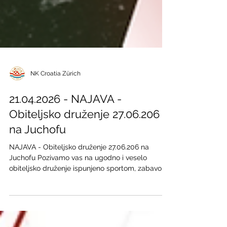
NK Croatia Zürich
21.04.2026 - NAJAVA -
Obiteljsko druženje 27.06.206
na Juchofu
NAJAVA - Obiteljsko druženje 27.06.206 na
Juchofu Pozivamo vas na ugodno i veselo
obiteljsko druženje ispunjeno sportom, zabavom,
smijehom i zajedničkim trenucima za sve
generacije. Očekuju vas sportske aktivnosti,
zabavne igre za djecu i odrasle, pucanjem