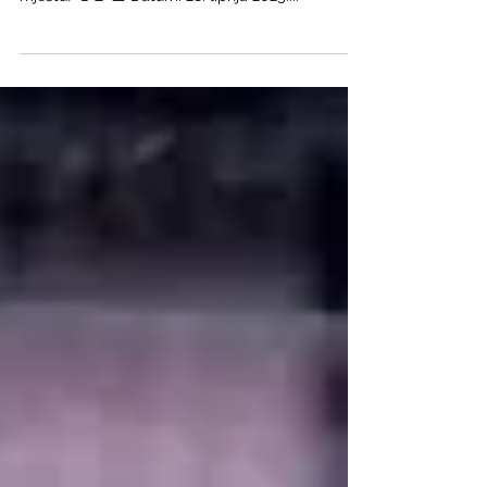
nije samo turnir, to je fešta!🍔🍷
⚽️ Jer Penalty Cup nije samo turnir, to je fešta!🍔
🍷 Gastro užitak i sportska fešta na jednom
mjestu! 🍻🌭 📅 Datum: 28. lipnja 2025....