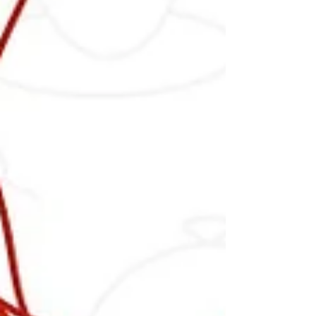
penala, druženje uz ukusnu hranu i piće te vesela
i opuštena atmosfera za sve generacije. Za
najmlađe i one malo starije pripremili smo razne
aktivnosti, a cijeli dan bit će obilježen opuštenom
atmosferom, dobrim raspoložen