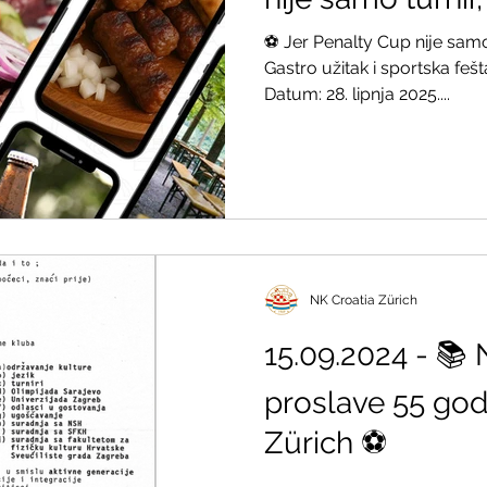
⚽️ Jer Penalty Cup nije samo 
7
2005/2006
2004/2005
2003/2004
Gastro užitak i sportska feš
Datum: 28. lipnja 2025....
NK Croatia Zürich
15.09.2024 - 📚 
proslave 55 god
Zürich ⚽