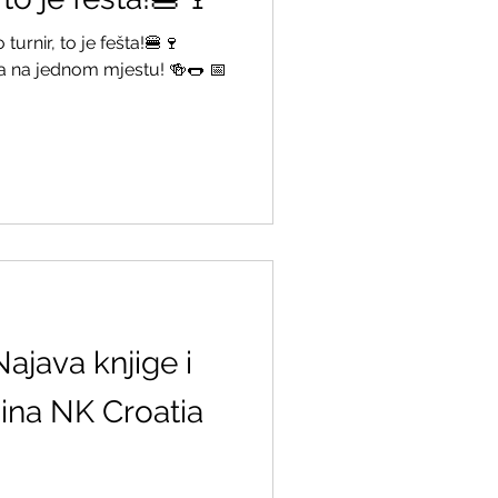
turnir, to je fešta!🍔🍷
2002/2003
ta na jednom mjestu! 🍻🌭 📅
Najava knjige i
ina NK Croatia