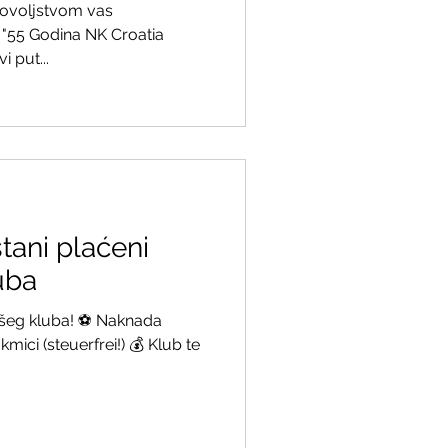
adovoljstvom vas
 "55 Godina NK Croatia
i put...
tani plaćeni
uba
ašeg kluba! ⚽ Naknada
ici (steuerfrei!) 💰 Klub te