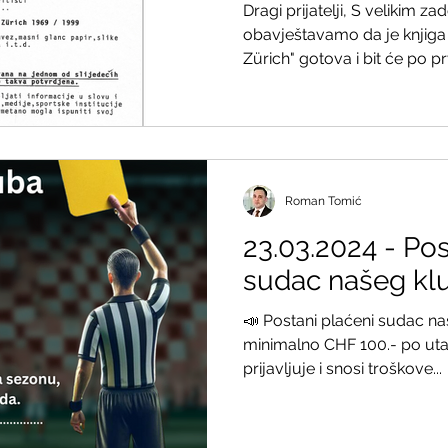
Dragi prijatelji, S velikim z
obavještavamo da je knjiga
Zürich" gotova i bit će po prv
Roman Tomić
23.03.2024 - Pos
sudac našeg kl
📣 Postani plaćeni sudac n
minimalno CHF 100.- po utakm
prijavljuje i snosi troškove...