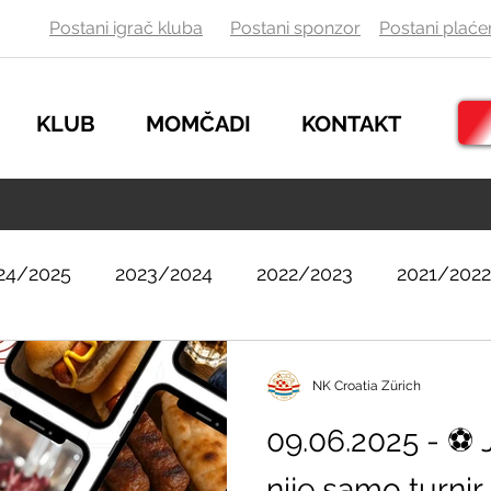
Postani igrač kluba
Postani sponzor
Postani
plaće
KLUB
MOMČADI
KONTAKT
24/2025
2023/2024
2022/2023
2021/2022
2017/2018
2016/2017
2015/2016
201
NK Croatia Zürich
09.06.2025 - ⚽️
2011/2012
2010/2011
2009/2010
200
nije samo turnir,