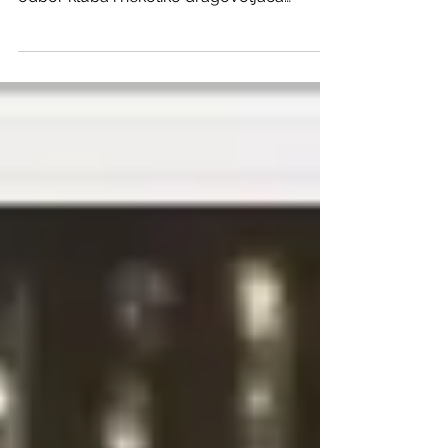
Uljepšavanje Doma NK Croatia Upravni
odbor kluba i nekoliko dragovoljaca
zasukalo je rukave i...