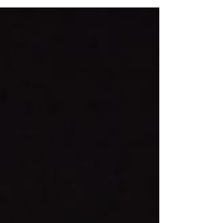
pobjedu protiv Centro Lusitano Zurich
rezultatom 3:1 te se ovim vrijednim uspjehom
ponovno vratila na prvo mjesto prvenstvene
ljestvice. Pred tridesetak gledatelja naša je
momčad odigrala vrlo kvalitetno prvo
poluvrijeme. Od samog početka Croatia je
djelovala organizirano, borbeno i koncentrirano.
Iako je domaćin bio neugodan protivnik te u
nekoliko navrata pokušao zaprijetiti, obrana
Croatije, predvođena raspoloženim vratarom Fr