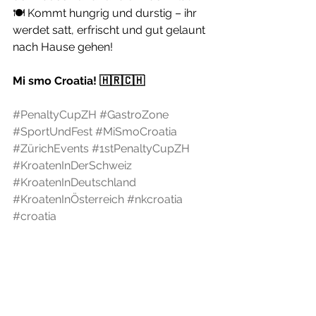
🍽️ Kommt hungrig und durstig – ihr 
werdet satt, erfrischt und gut gelaunt 
nach Hause gehen!
Mi smo Croatia! 🇭🇷🇨🇭
#PenaltyCupZH
#GastroZone
#SportUndFest
#MiSmoCroatia
#ZürichEvents
#1stPenaltyCupZH
#KroatenInDerSchweiz
#KroatenInDeutschland
#KroatenInÖsterreich
#nkcroatia
#croatia