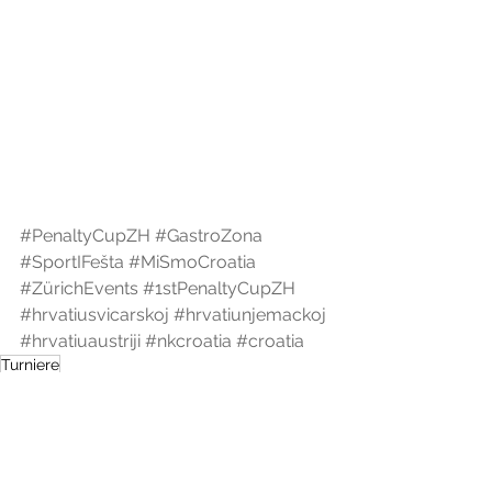
#PenaltyCupZH
#GastroZona
#SportIFešta
#MiSmoCroatia
#ZürichEvents
#1stPenaltyCupZH
#hrvatiusvicarskoj
#hrvatiunjemackoj
#hrvatiuaustriji
#nkcroatia
#croatia
Turniere