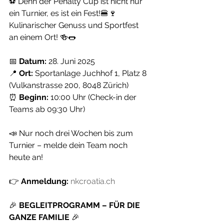
⚽️ Denn der Penalty Cup ist nicht nur 
ein Turnier, es ist ein Fest!🍔🍷 
Kulinarischer Genuss und Sportfest 
an einem Ort! 🍻🌭
📅 
Datum:
 28. Juni 2025
📍 
Ort:
 Sportanlage Juchhof 1, Platz 8 
(Vulkanstrasse 200, 8048 Zürich)
⏰ 
Beginn:
 10:00 Uhr (Check-in der 
Teams ab 09:30 Uhr)
📣 Nur noch drei Wochen bis zum 
Turnier – melde dein Team noch 
heute an!
👉 
Anmeldung:
nkcroatia.ch
🎉 
BEGLEITPROGRAMM – FÜR DIE 
GANZE FAMILIE
 🎉