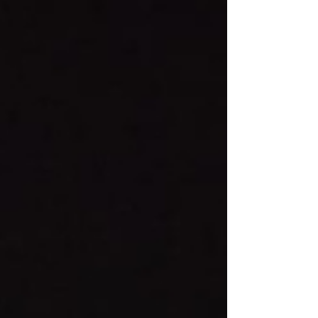
eine Valentinstagsfeier im Restaurant
Föhrewäldli. Auch in diesem Jahr herrschte eine
besonders warme und fröhliche Atmosphäre –
und es freut uns sehr, dass deutlich mehr Gäste
als im Vorjahr anwesend waren. Bei feinem
Essen, einem Glas guten Weins und
stimmungsvoller Musik genossen Mitglieder,
Freunde und Sympathisanten des Vereins einen
Abend voller Lachen, Tanz und Gemeinschaft.