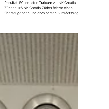
Croatia Zürich 1 0:6
Resultat: FC Industrie Turicum 2 – NK Croatia
Zürich 1 0:6 NK Croatia Zürich feierte einen
überzeugenden und dominanten Auswärtssieg
im Hardhof gegen FC Industrie Turicum 2. Von
Beginn an bestimmte Croatia das
Spielgeschehen, kontrollierte den Ballbesitz und
erspielte sich zahlreiche Chancen, was am Ende
in einem klaren Sieg ohne Gegentor resultierte.
Unsere Mannschaft zeigte sich defensiv stabil,
im Mittelfeld souverän und im Angriff äusserst
effizient. Dem Gegner wurde kau