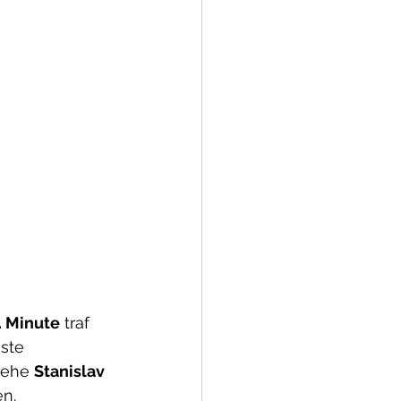
. Minute
 traf 
ste 
 ehe 
Stanislav 
en.