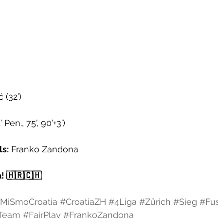
 (32’)
en., 75’, 90’+3’)
ls:
 Franko Zandona
! 🇭🇷🇨🇭
MiSmoCroatia
#CroatiaZH
#4Liga
#Zürich
#Sieg
#Fus
Team
#FairPlay
#FrankoZandona