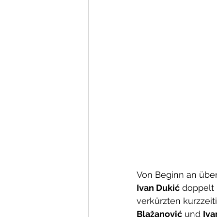
Von Beginn an über
Ivan Dukić
 doppelt
verkürzten kurzzeit
Blažanović
 und 
Iva