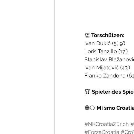
👏 
Torschützen:
Ivan Dukić (5’, 9’)
Loris Tanzillo (17’)
Stanislav Blažanović
Ivan Mijatović (43’)
Franko Zandona (61’ P
🏆 
Spieler des Spie
🔵⚪ 
Mi smo Croatia
#NKCroatiaZürich
#
#ForzaCroatia
#Cro