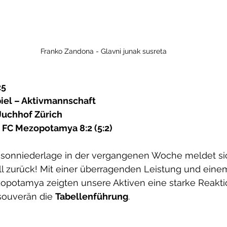
Franko Zandona - Glavni junak susreta
25
piel – Aktivmannschaft
 Juchhof Zürich
– FC Mezopotamya 8:2 (5:2)
isonniederlage in der vergangenen Woche meldet si
ll zurück! Mit einer überragenden Leistung und eine
potamya zeigten unsere Aktiven eine starke Reakti
souverän die 
Tabellenführung
.