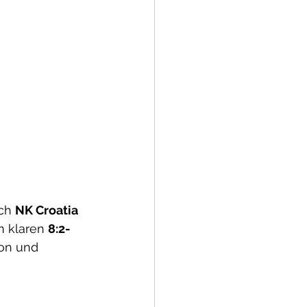
ch 
NK Croatia 
m klaren 
8:2-
on und 