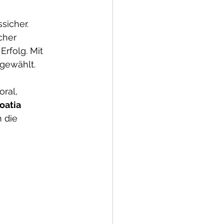
sicher. 
cher 
rfolg. Mit 
 gewählt.
ral, 
oatia 
 die 