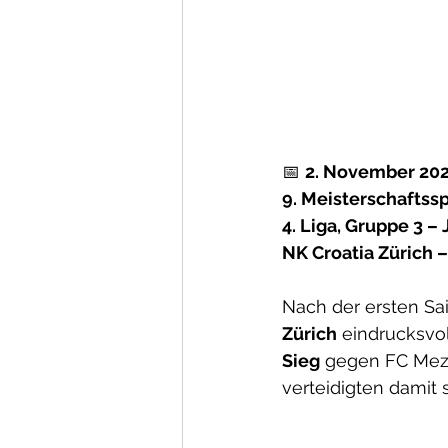
📅 
2. November 20
9. Meisterschaftss
4. Liga, Gruppe 3 –
NK Croatia Zürich 
Nach der ersten Sa
Zürich
 eindrucksvo
Sieg
 gegen FC Mezo
verteidigten damit 