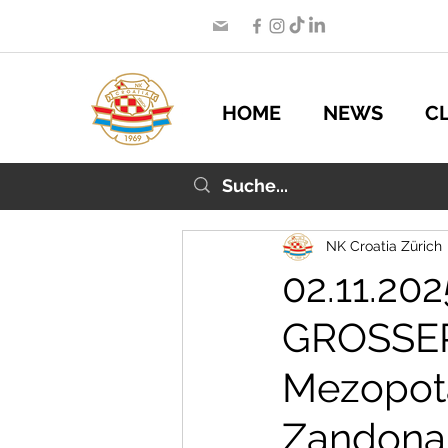
HOME
NEWS
C
NK Croatia Zürich
02.11.202
GROSSER
Mezopota
Zandona 