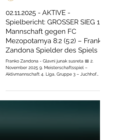
NK Croatia Zürich
02.11.2025 - AKTIVE -
Spielbericht: GROSSER SIEG 1.
Mannschaft gegen FC
Mezopotamya 8:2 (5:2) – Franko
Zandona Spielder des Spiels
Franko Zandona - Glavni junak susreta 📅 2.
November 2025 9. Meisterschaftsspiel –
Aktivmannschaft 4. Liga, Gruppe 3 – Juchhof
Zürich NK Croatia Zürich – FC Mezopotamya 8:2
(5:2) Nach der ersten Saisonniederlage in der
vergangenen Woche meldet sich NK Croatia
Zürich eindrucksvoll zurück! Mit einer
überragenden Leistung und einem klaren 8:2-
Sieg gegen FC Mezopotamya zeigten unsere
Aktiven eine starke Reaktion und verteidigten
damit souverän die Tabellenführung . Von