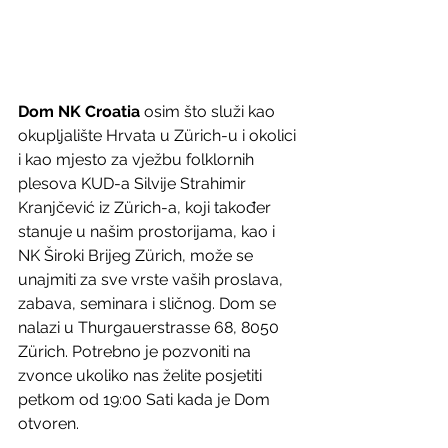
Dom NK Croatia
 osim što služi kao 
okupljalište Hrvata u Zürich-u i okolici 
i kao mjesto za vježbu folklornih 
plesova KUD-a Silvije Strahimir 
Kranjčević iz Zürich-a, koji također 
stanuje u našim prostorijama, kao i 
NK Široki Brijeg Zürich, može se 
unajmiti za sve vrste vaših proslava, 
zabava, seminara i sličnog. Dom se 
nalazi u Thurgauerstrasse 68, 8050 
Zürich. Potrebno je pozvoniti na 
zvonce ukoliko nas želite posjetiti 
petkom od 19:00 Sati kada je Dom 
otvoren. 